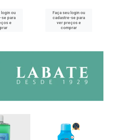
 login ou
Faça seu login ou
Faça seu 
-se para
cadastre-se para
cadastre
eços e
ver preços e
ver pr
prar
comprar
comp