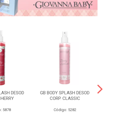
LASH DESOD
GB BODY SPLASH DESOD
GB DESOD A
CHERRY
CORP. CLASSIC
VANI
: 5878
Código: 5282
Código