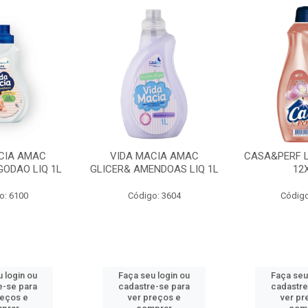
CIA AMAC
VIDA MACIA AMAC
CASA&PERF L
GODAO LIQ 1L
GLICER& AMENDOAS LIQ 1L
12
o: 6100
Código: 3604
Código
 login ou
Faça seu login ou
Faça seu
e-se para
cadastre-se para
cadastre
reços e
ver preços e
ver pr