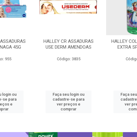
 ASSADURAS
HALLEY CR ASSADURAS
HALLEY CO
SNAGA 45G
USE DERM AMENDOAS
EXTRA S
o: 955
Código: 3835
Códig
 login ou
Faça seu login ou
Faça seu
e-se para
cadastre-se para
cadastre
reços e
ver preços e
ver pr
prar
comprar
com