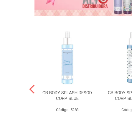
& GABY COND
GB BODY SPLASH DESOD
GB BODY S
CORP. BLUE
CORP. B
o: 5268
Código: 5283
Códig