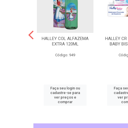
L CHEIRINHO
HALLEY COL ALFAZEMA
HALLEY CR
AVANDITA
EXTRA 120ML
BABY BI
o: 5515
Código: 949
Códig
u login ou
Faça seu login ou
Faça seu
e-se para
cadastre-se para
cadastr
reços e
ver preços e
ver p
mprar
comprar
com