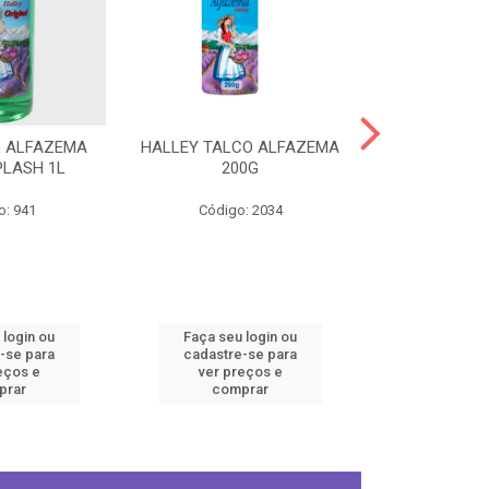
L ALFAZEMA
HALLEY TALCO ALFAZEMA
HALLEY COL
PLASH 1L
200G
ORIGINA
o: 941
Código: 2034
Código
 login ou
Faça seu login ou
Faça seu 
-se para
cadastre-se para
cadastre
eços e
ver preços e
ver pr
prar
comprar
comp