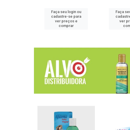
u login ou
Faça seu login ou
Faça seu
e-se para
cadastre-se para
cadastr
reços e
ver preços e
ver p
mprar
comprar
com