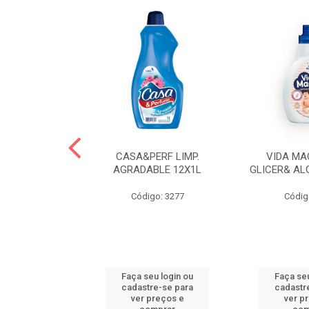
 LAVA ROUPAS
CASA&PERF LIMP.
VIDA MA
EBE LIQ
AGRADABLE 12X1L
GLICER& AL
o: 3606
Código: 3277
Códig
u login ou
Faça seu login ou
Faça seu
e-se para
cadastre-se para
cadastr
reços e
ver preços e
ver p