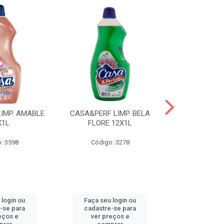
IMP. AMABLE
CASA&PERF LIMP. BELA
CASA&PER
X1L
FLORE 12X1L
INTUZION
: 3598
Código: 3278
Código
 login ou
Faça seu login ou
Faça seu 
-se para
cadastre-se para
cadastre
eços e
ver preços e
ver pr