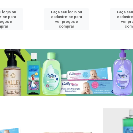
 login ou
Faça seu login ou
Faça seu
e-se para
cadastre-se para
cadastre
reços e
ver preços e
ver pr
prar
comprar
com