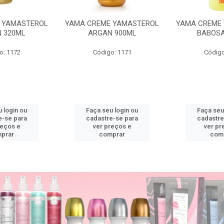
 YAMASTEROL
YAMA CREME YAMASTEROL
YAMA CREME
 320ML
ARGAN 900ML
BABOSA
o: 1172
Código: 1171
Código
 login ou
Faça seu login ou
Faça seu
e-se para
cadastre-se para
cadastre
reços e
ver preços e
ver pr
prar
comprar
com