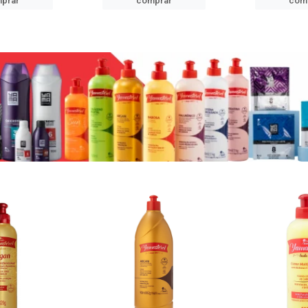
prar
comprar
com