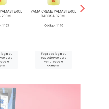
 YAMASTEROL
YAMA CREME YAMASTEROL
YAMA CREME 
 200ML
BABOSA 320ML
BABOSA
: 1163
Código: 1110
Código
 login ou
Faça seu login ou
Faça seu 
-se para
cadastre-se para
cadastre
eços e
ver preços e
ver pr
prar
comprar
comp