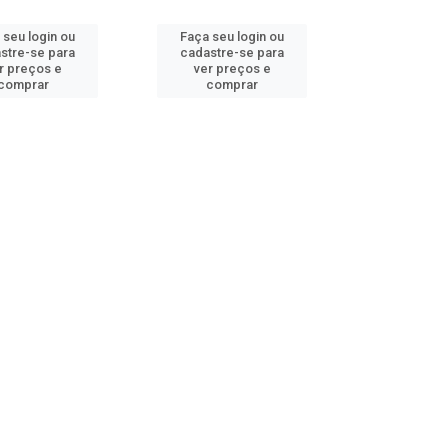
 seu login ou
Faça seu login ou
stre-se para
cadastre-se para
r preços e
ver preços e
comprar
comprar