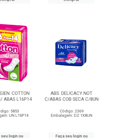
IGIEN. COTTON
ABS. DELICACY NOT
/ ABAS L16P14
C/ABAS COB SECA C/8UN
digo: 5853
Código: 2369
gem: UN L16P14
Embalagem: DZ 1X8UN
 seu login ou
Faça seu login ou