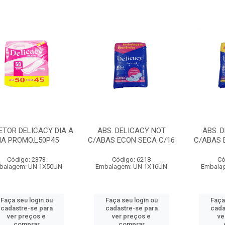
ETOR DELICACY DIA A
ABS. DELICACY NOT
ABS. 
IA PROMO.L50P45
C/ABAS ECON SECA C/16
C/ABAS 
Código: 2373
Código: 6218
Có
balagem: UN 1X50UN
Embalagem: UN 1X16UN
Embala
Faça seu login ou
Faça seu login ou
Faça
cadastre-se para
cadastre-se para
cada
ver preços e
ver preços e
ve
comprar
comprar