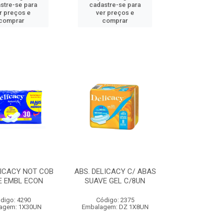
stre-se para
cadastre-se para
r preços e
ver preços e
comprar
comprar
LICACY NOT COB
ABS. DELICACY C/ ABAS
E EMBL ECON
SUAVE GEL C/8UN
digo: 4290
Código: 2375
agem: 1X30UN
Embalagem: DZ 1X8UN