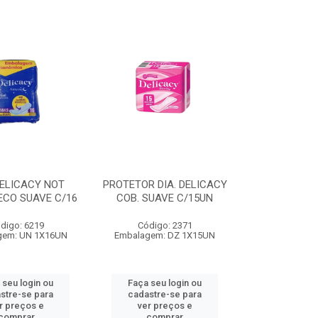
DELICACY NOT
PROTETOR DIA. DELICACY
ECO SUAVE C/16
COB. SUAVE C/15UN
digo: 6219
Código: 2371
gem: UN 1X16UN
Embalagem: DZ 1X15UN
 seu login ou
Faça seu login ou
stre-se para
cadastre-se para
r preços e
ver preços e
comprar
comprar