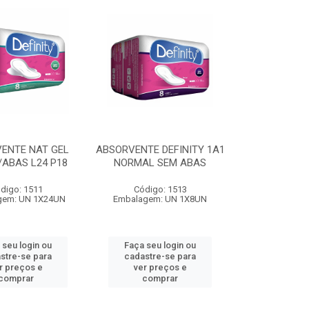
ENTE NAT GEL
ABSORVENTE DEFINITY 1A1
/ABAS L24 P18
NORMAL SEM ABAS
digo: 1511
Código: 1513
gem: UN 1X24UN
Embalagem: UN 1X8UN
 seu login ou
Faça seu login ou
stre-se para
cadastre-se para
r preços e
ver preços e
comprar
comprar