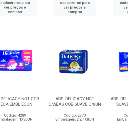
cadastre-se para
cadastre-se para
cada
ver preços e
ver preços e
ve
comprar
comprar
. DELICACY NOT COB
ABS. DELICACY NOT
ABS. DE
SECA EMBL ECON
C/ABAS COB SUAVE C/8UN
SUAV
Código: 4289
Código: 2370
Có
mbalagem: 1X30UN
Embalagem: DZ 1X8UN
Embal