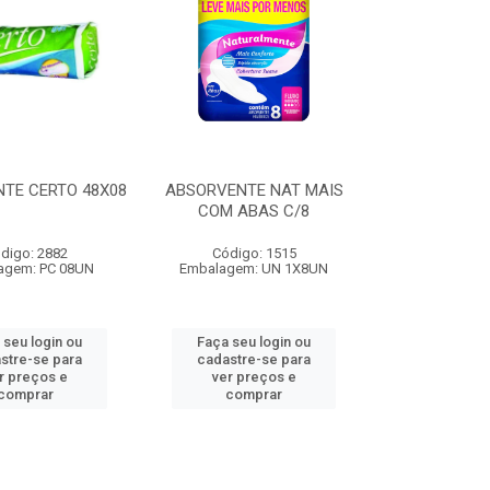
TE CERTO 48X08
ABSORVENTE NAT MAIS
COM ABAS C/8
digo: 2882
Código: 1515
agem: PC 08UN
Embalagem: UN 1X8UN
 seu login ou
Faça seu login ou
stre-se para
cadastre-se para
r preços e
ver preços e
comprar
comprar