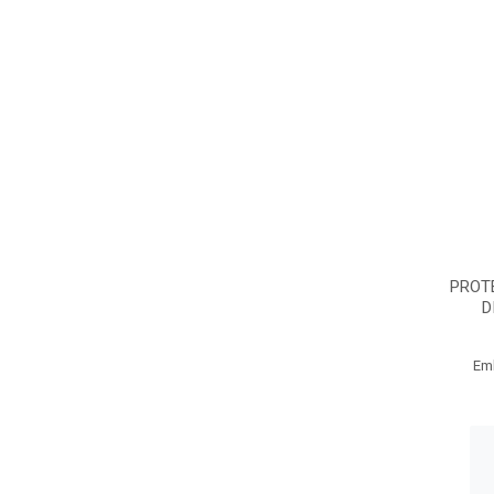
PROT
D
Em