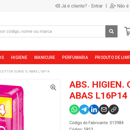
|
Já é cliente? - Entrar
Não é 
OS
HIGIENE
MANICURE
PERFUMARIA
PRODUTO DE LIM
. COTTON SUAVE S/ ABAS L16P14
ABS. HIGIEN.
ABAS L16P14
Código do Fabricante: 013984
Código: 5853