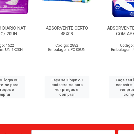
 DIARIO NAT
ABSORVENTE CERTO
ABSORVENTE
 C/ 20UN
48X08
COM ABA
go: 1522
Código: 2882
Código:
m: UN 1X20N
Embalagem: PC 08UN
Embalagem:
u login ou
Faça seu login ou
Faça seu 
re-se para
cadastre-se para
cadastre-
preços e
ver preços e
ver pre
mprar
comprar
comp