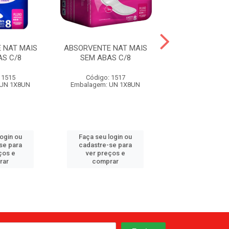
 NAT MAIS
ABSORVENTE NAT MAIS
ABSORVENTE G
S C/8
SEM ABAS C/8
COM 20
 1515
Código: 1517
Código: 15
 UN 1X8UN
Embalagem: UN 1X8UN
Embalagem: UN
login ou
Faça seu login ou
Faça seu log
se para
cadastre-se para
cadastre-se 
ços e
ver preços e
ver preços
rar
comprar
comprar