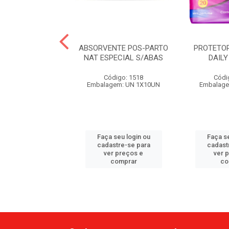
ENTE GERIAMAX
ABSORVENTE POS-PARTO
PROTETOR
OM 20UN
NAT ESPECIAL S/ABAS
DAILY
ódigo: 1514
Código: 1518
Códi
gem: UN 1X20UN
Embalagem: UN 1X10UN
Embalage
 seu login ou
Faça seu login ou
Faça se
astre-se para
cadastre-se para
cadast
er preços e
ver preços e
ver 
comprar
comprar
co