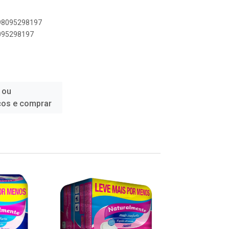
898095298197
8095298197
 ou
ços e comprar