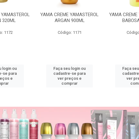
 YAMASTEROL
YAMA CREME YAMASTEROL
YAMA CREME
 320ML
ARGAN 900ML
BABOSA
o: 1172
Código: 1171
Código
 login ou
Faça seu login ou
Faça seu
e-se para
cadastre-se para
cadastre
reços e
ver preços e
ver pr
prar
comprar
com