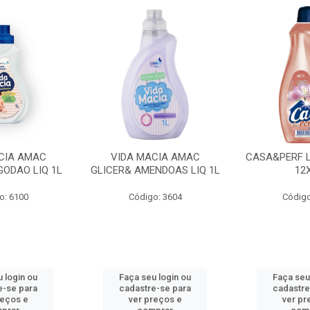
CIA AMAC
VIDA MACIA AMAC
CASA&PERF L
GODAO LIQ 1L
GLICER& AMENDOAS LIQ 1L
12
o: 6100
Código: 3604
Código
 login ou
Faça seu login ou
Faça seu
e-se para
cadastre-se para
cadastre
reços e
ver preços e
ver pr