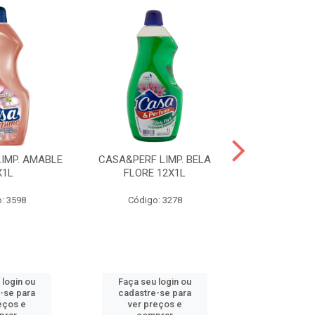
IMP. AMABLE
CASA&PERF LIMP. BELA
CASA&PER
X1L
FLORE 12X1L
INTUZION
: 3598
Código: 3278
Código
 login ou
Faça seu login ou
Faça seu 
-se para
cadastre-se para
cadastre
eços e
ver preços e
ver pr