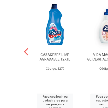
 LAVA ROUPAS
CASA&PERF LIMP.
VIDA MA
EBE LIQ
AGRADABLE 12X1L
GLICER& AL
o: 3606
Código: 3277
Códig
u login ou
Faça seu login ou
Faça seu
e-se para
cadastre-se para
cadastr
reços e
ver preços e
ver p