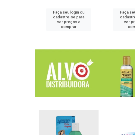
u login ou
Faça seu login ou
Faça seu
e-se para
cadastre-se para
cadastr
reços e
ver preços e
ver p
mprar
comprar
com