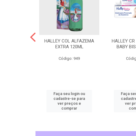
L CHEIRINHO
HALLEY COL ALFAZEMA
HALLEY CR
AVANDITA
EXTRA 120ML
BABY BI
o: 5515
Código: 949
Códig
u login ou
Faça seu login ou
Faça seu
e-se para
cadastre-se para
cadastr
reços e
ver preços e
ver p
mprar
comprar
com