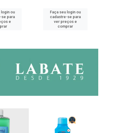
 login ou
Faça seu login ou
Faça seu 
-se para
cadastre-se para
cadastre
eços e
ver preços e
ver pr
prar
comprar
comp