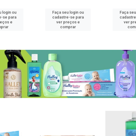
 login ou
Faça seu login ou
Faça seu
e-se para
cadastre-se para
cadastre
reços e
ver preços e
ver pr
prar
comprar
com