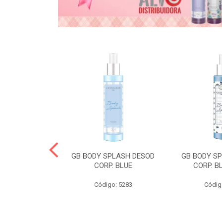
& GABY COND
GB BODY SPLASH DESOD
GB BODY S
CORP. BLUE
CORP. B
o: 5268
Código: 5283
Códig