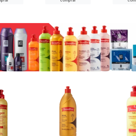
prar
comprar
com