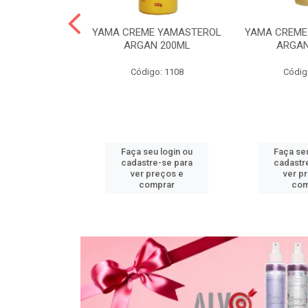
PO DESC
YAMA CREME YAMASTEROL
YAMA CREME
L ACTIVE 20G
ARGAN 200ML
ARGAN
o: 1118
Código: 1108
Códig
u login ou
Faça seu login ou
Faça seu
e-se para
cadastre-se para
cadastr
reços e
ver preços e
ver p
mprar
comprar
com