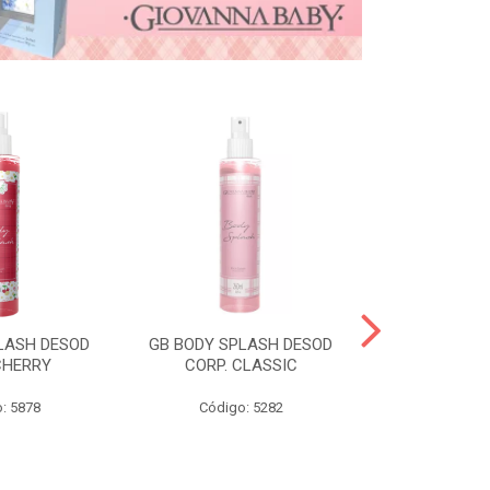
LASH DESOD
GB BODY SPLASH DESOD
GB DESOD A
CHERRY
CORP. CLASSIC
VANI
: 5878
Código: 5282
Código