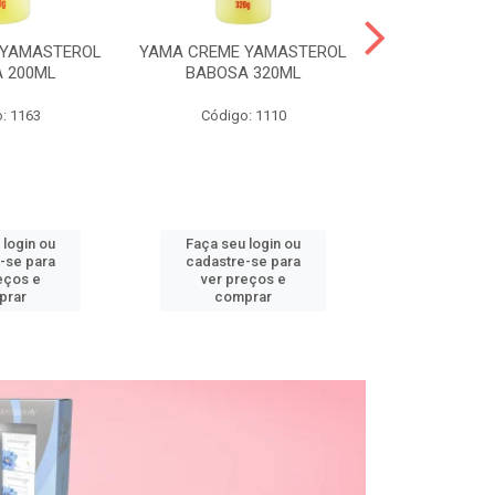
 YAMASTEROL
YAMA CREME YAMASTEROL
YAMA CREME 
 200ML
BABOSA 320ML
BABOSA
: 1163
Código: 1110
Código
 login ou
Faça seu login ou
Faça seu 
-se para
cadastre-se para
cadastre
eços e
ver preços e
ver pr
prar
comprar
comp