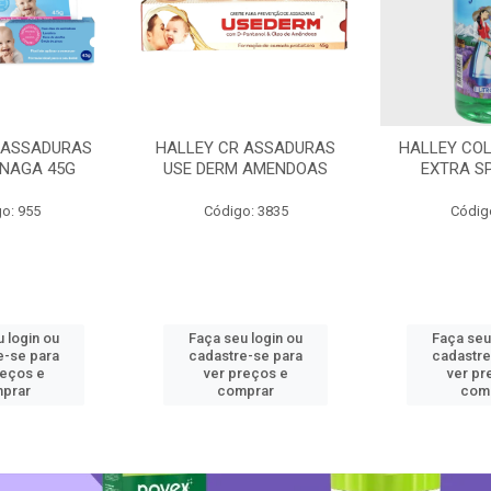
 ASSADURAS
HALLEY CR ASSADURAS
HALLEY CO
SNAGA 45G
USE DERM AMENDOAS
EXTRA S
o: 955
Código: 3835
Códig
 login ou
Faça seu login ou
Faça seu
e-se para
cadastre-se para
cadastre
reços e
ver preços e
ver pr
prar
comprar
com