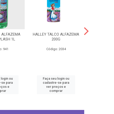
L ALFAZEMA
HALLEY TALCO ALFAZEMA
HALLEY COL
PLASH 1L
200G
ORIGINA
o: 941
Código: 2034
Código
 login ou
Faça seu login ou
Faça seu 
-se para
cadastre-se para
cadastre
eços e
ver preços e
ver pr
prar
comprar
comp