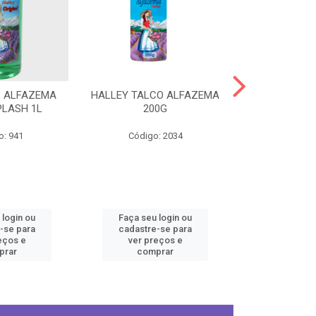
L ALFAZEMA
HALLEY TALCO ALFAZEMA
HALLEY COL
PLASH 1L
200G
ORIGINA
o: 941
Código: 2034
Código
 login ou
Faça seu login ou
Faça seu 
-se para
cadastre-se para
cadastre
eços e
ver preços e
ver pr
prar
comprar
comp