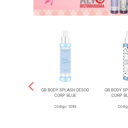
& GABY COND
GB BODY SPLASH DESOD
GB BODY S
CORP. BLUE
CORP. B
o: 5268
Código: 5283
Códig