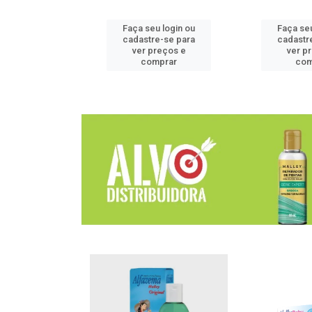
u login ou
Faça seu login ou
Faça seu
e-se para
cadastre-se para
cadastr
reços e
ver preços e
ver p
mprar
comprar
com