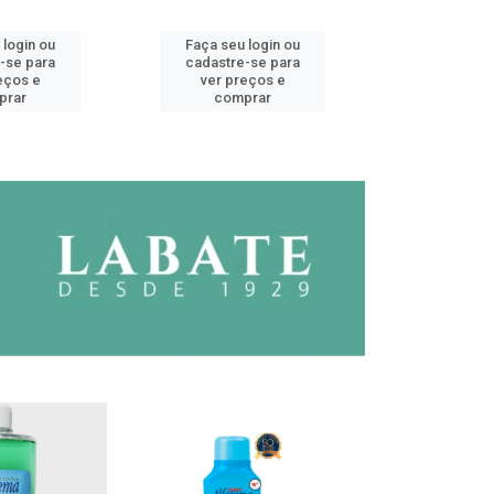
 login ou
Faça seu login ou
Faça seu 
-se para
cadastre-se para
cadastre
eços e
ver preços e
ver pr
prar
comprar
comp