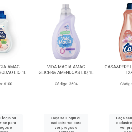
CIA AMAC
VIDA MACIA AMAC
CASA&PERF L
GODAO LIQ 1L
GLICER& AMENDOAS LIQ 1L
12
o: 6100
Código: 3604
Código
 login ou
Faça seu login ou
Faça seu
e-se para
cadastre-se para
cadastre
reços e
ver preços e
ver pr