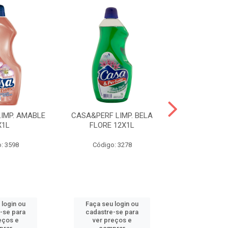
IMP. AMABLE
CASA&PERF LIMP. BELA
CASA&PER
X1L
FLORE 12X1L
INTUZION
: 3598
Código: 3278
Código
 login ou
Faça seu login ou
Faça seu 
-se para
cadastre-se para
cadastre
eços e
ver preços e
ver pr