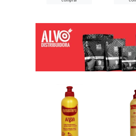
mprar
comprar
com