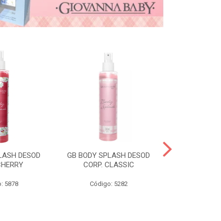
LASH DESOD
GB BODY SPLASH DESOD
GB DESOD A
CHERRY
CORP. CLASSIC
VANI
: 5878
Código: 5282
Código