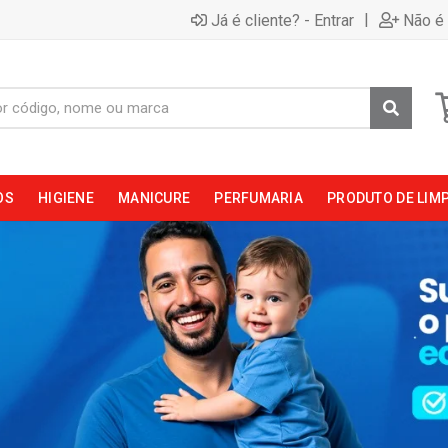
|
Já é cliente? - Entrar
Não é 
OS
HIGIENE
MANICURE
PERFUMARIA
PRODUTO DE LIM