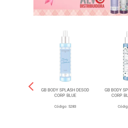
& GABY COND
GB BODY SPLASH DESOD
GB BODY S
CORP. BLUE
CORP. B
o: 5268
Código: 5283
Códig