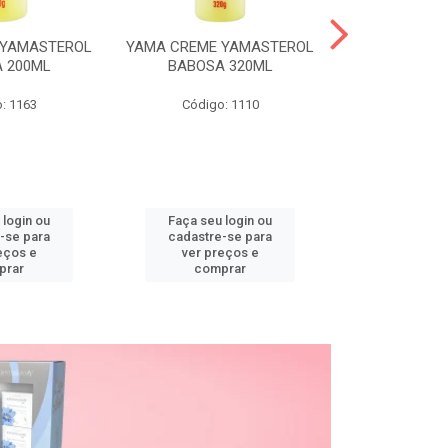
 YAMASTEROL
YAMA CREME YAMASTEROL
YAMA CREME 
 200ML
BABOSA 320ML
BABOSA
: 1163
Código: 1110
Código
 login ou
Faça seu login ou
Faça seu 
-se para
cadastre-se para
cadastre
eços e
ver preços e
ver pr
prar
comprar
comp