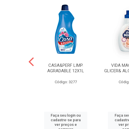
 LAVA ROUPAS
CASA&PERF LIMP.
VIDA MA
EBE LIQ
AGRADABLE 12X1L
GLICER& AL
o: 3606
Código: 3277
Códig
u login ou
Faça seu login ou
Faça seu
e-se para
cadastre-se para
cadastr
reços e
ver preços e
ver p