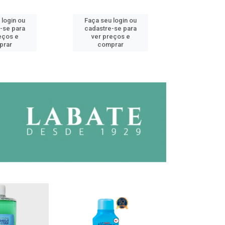
 login ou
Faça seu login ou
Faça seu 
-se para
cadastre-se para
cadastre
eços e
ver preços e
ver pr
prar
comprar
comp