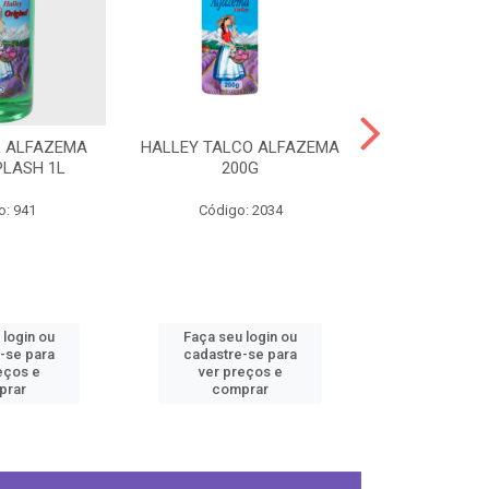
L ALFAZEMA
HALLEY TALCO ALFAZEMA
HALLEY COL
PLASH 1L
200G
ORIGINA
o: 941
Código: 2034
Código
 login ou
Faça seu login ou
Faça seu 
-se para
cadastre-se para
cadastre
eços e
ver preços e
ver pr
prar
comprar
comp