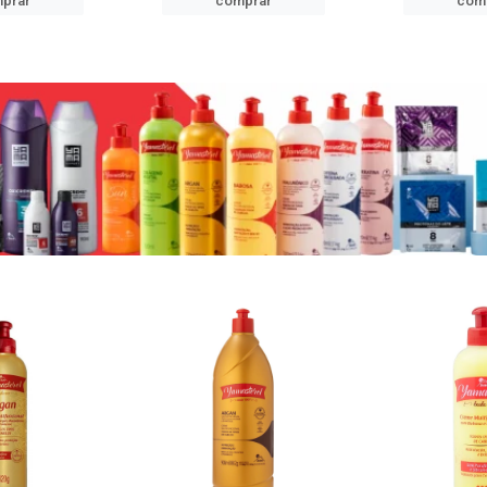
prar
comprar
com