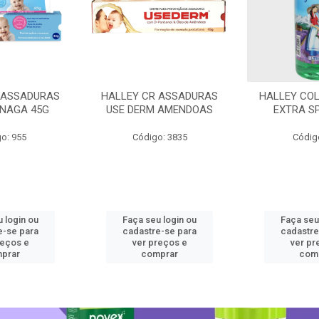
 ASSADURAS
HALLEY CR ASSADURAS
HALLEY CO
SNAGA 45G
USE DERM AMENDOAS
EXTRA S
o: 955
Código: 3835
Códig
 login ou
Faça seu login ou
Faça seu
e-se para
cadastre-se para
cadastre
reços e
ver preços e
ver pr
prar
comprar
com