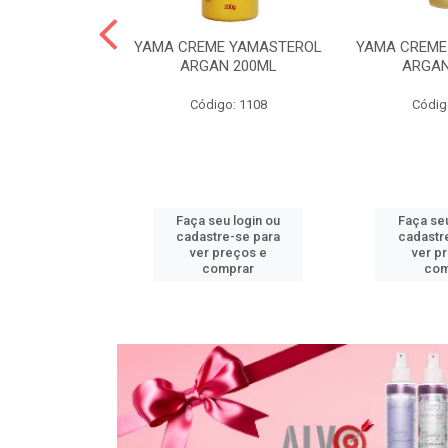
PO DESC
YAMA CREME YAMASTEROL
YAMA CREME
L ACTIVE 20G
ARGAN 200ML
ARGAN
o: 1118
Código: 1108
Códig
u login ou
Faça seu login ou
Faça seu
e-se para
cadastre-se para
cadastr
reços e
ver preços e
ver p
mprar
comprar
com