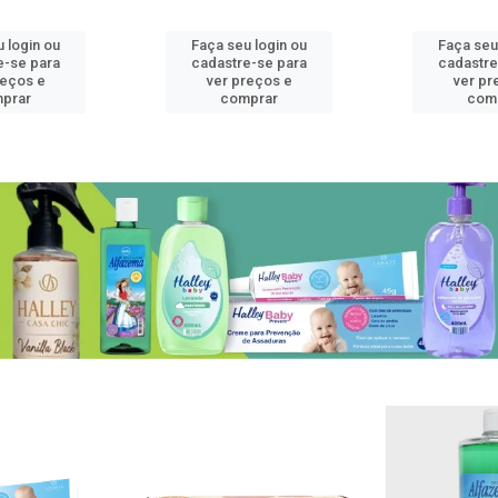
 login ou
Faça seu login ou
Faça seu
e-se para
cadastre-se para
cadastre
reços e
ver preços e
ver pr
prar
comprar
com