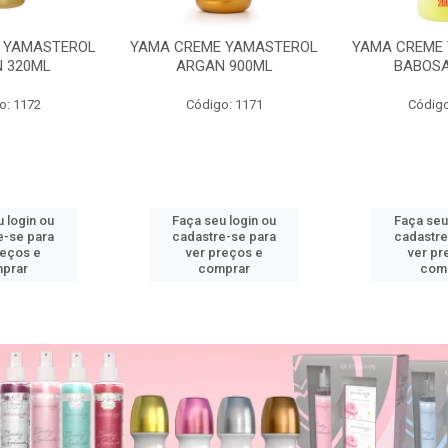
 YAMASTEROL
YAMA CREME YAMASTEROL
YAMA CREME
 320ML
ARGAN 900ML
BABOSA
o: 1172
Código: 1171
Código
 login ou
Faça seu login ou
Faça seu
e-se para
cadastre-se para
cadastre
reços e
ver preços e
ver pr
prar
comprar
com