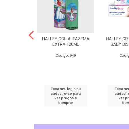
L CHEIRINHO
HALLEY COL ALFAZEMA
HALLEY CR
AVANDITA
EXTRA 120ML
BABY BI
o: 5515
Código: 949
Códig
u login ou
Faça seu login ou
Faça seu
e-se para
cadastre-se para
cadastr
reços e
ver preços e
ver p
mprar
comprar
com