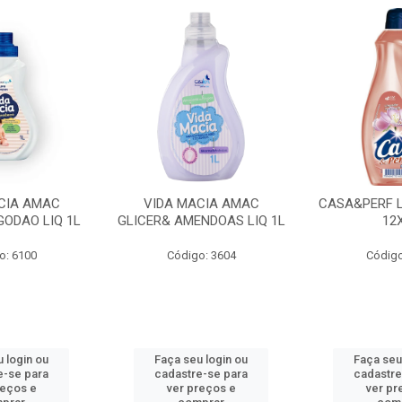
CIA AMAC
VIDA MACIA AMAC
CASA&PERF L
GODAO LIQ 1L
GLICER& AMENDOAS LIQ 1L
12
o: 6100
Código: 3604
Código
 login ou
Faça seu login ou
Faça seu
e-se para
cadastre-se para
cadastre
reços e
ver preços e
ver pr