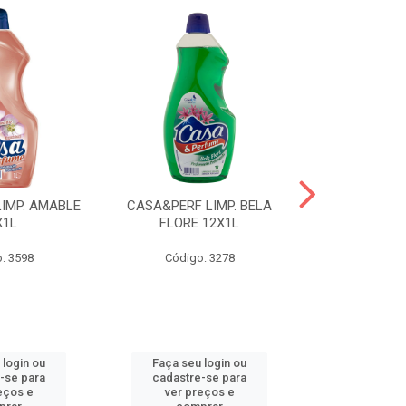
IMP. AMABLE
CASA&PERF LIMP. BELA
CASA&PER
X1L
FLORE 12X1L
INTUZION
: 3598
Código: 3278
Código
 login ou
Faça seu login ou
Faça seu 
-se para
cadastre-se para
cadastre
eços e
ver preços e
ver pr