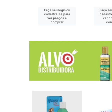
u login ou
Faça seu login ou
Faça seu
e-se para
cadastre-se para
cadastr
reços e
ver preços e
ver p
mprar
comprar
com