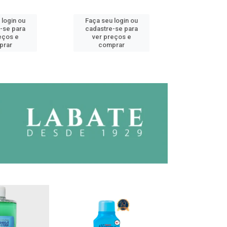
 login ou
Faça seu login ou
Faça seu 
-se para
cadastre-se para
cadastre
eços e
ver preços e
ver pr
prar
comprar
comp