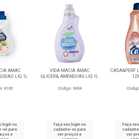
CIA AMAC
VIDA MACIA AMAC
CASA&PERF L
GODAO LIQ 1L
GLICER& AMENDOAS LIQ 1L
12
o: 6100
Código: 3604
Código
 login ou
Faça seu login ou
Faça seu
e-se para
cadastre-se para
cadastre
reços e
ver preços e
ver pr