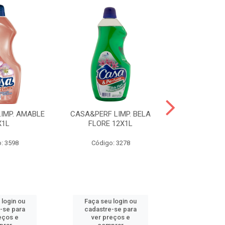
IMP. AMABLE
CASA&PERF LIMP. BELA
CASA&PER
X1L
FLORE 12X1L
INTUZION
: 3598
Código: 3278
Código
 login ou
Faça seu login ou
Faça seu 
-se para
cadastre-se para
cadastre
eços e
ver preços e
ver pr