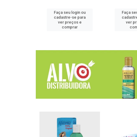
u login ou
Faça seu login ou
Faça seu
e-se para
cadastre-se para
cadastr
reços e
ver preços e
ver p
mprar
comprar
com