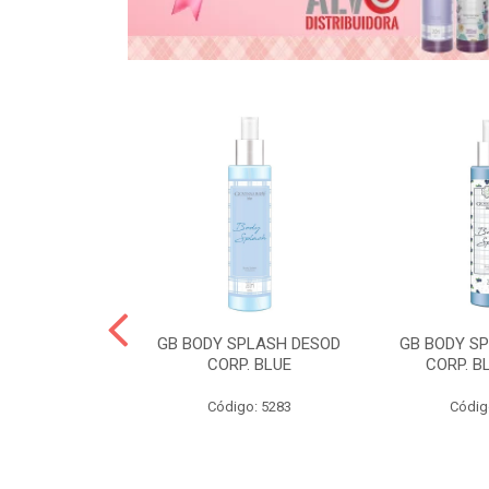
& GABY COND
GB BODY SPLASH DESOD
GB BODY S
CORP. BLUE
CORP. B
o: 5268
Código: 5283
Códig