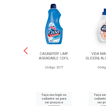
 LAVA ROUPAS
CASA&PERF LIMP.
VIDA MA
EBE LIQ
AGRADABLE 12X1L
GLICER& AL
o: 3606
Código: 3277
Códig
u login ou
Faça seu login ou
Faça seu
e-se para
cadastre-se para
cadastr
reços e
ver preços e
ver p