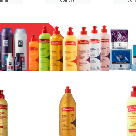
prar
comprar
com