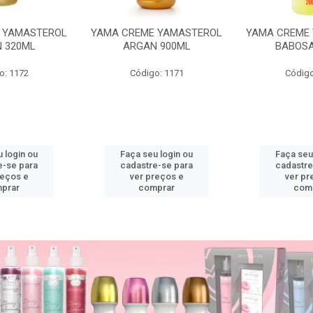
 YAMASTEROL
YAMA CREME YAMASTEROL
YAMA CREME
 320ML
ARGAN 900ML
BABOSA
o: 1172
Código: 1171
Código
 login ou
Faça seu login ou
Faça seu
e-se para
cadastre-se para
cadastre
reços e
ver preços e
ver pr
prar
comprar
com