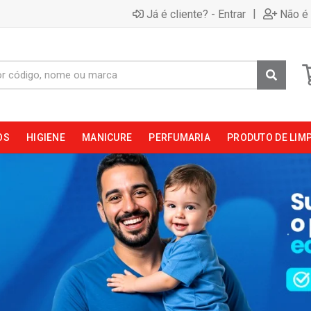
|
Já é cliente? - Entrar
Não é 
OS
HIGIENE
MANICURE
PERFUMARIA
PRODUTO DE LIM