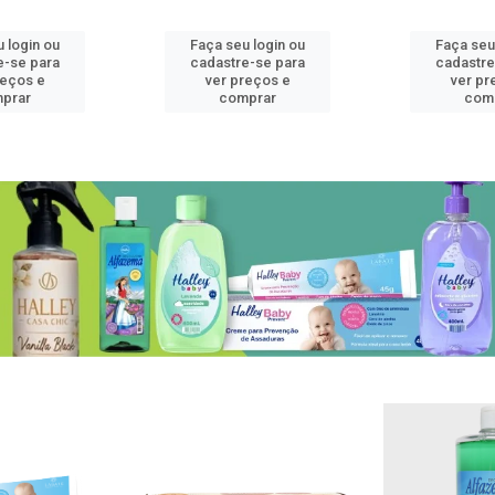
 login ou
Faça seu login ou
Faça seu
e-se para
cadastre-se para
cadastre
reços e
ver preços e
ver pr
prar
comprar
com