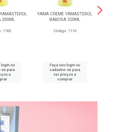
 YAMASTEROL
YAMA CREME YAMASTEROL
YAMA CREME 
 200ML
BABOSA 320ML
BABOSA
: 1163
Código: 1110
Código
 login ou
Faça seu login ou
Faça seu 
-se para
cadastre-se para
cadastre
eços e
ver preços e
ver pr
prar
comprar
comp