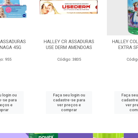
 ASSADURAS
HALLEY CR ASSADURAS
HALLEY CO
SNAGA 45G
USE DERM AMENDOAS
EXTRA S
o: 955
Código: 3835
Códig
 login ou
Faça seu login ou
Faça seu
e-se para
cadastre-se para
cadastre
reços e
ver preços e
ver pr
prar
comprar
com