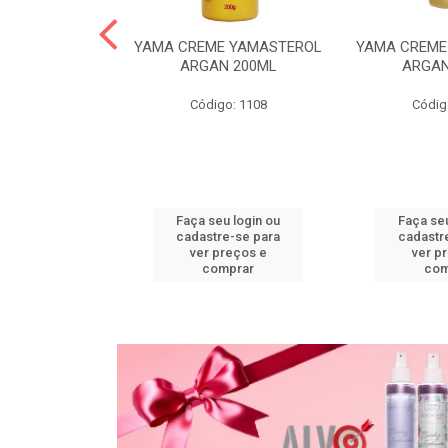
PO DESC
YAMA CREME YAMASTEROL
YAMA CREME
L ACTIVE 20G
ARGAN 200ML
ARGAN
o: 1118
Código: 1108
Códig
u login ou
Faça seu login ou
Faça seu
e-se para
cadastre-se para
cadastr
reços e
ver preços e
ver p
mprar
comprar
com