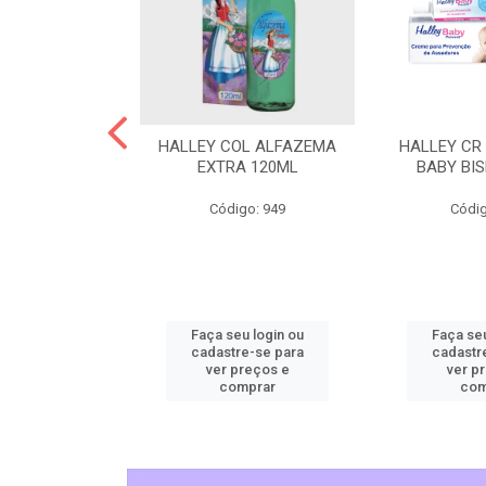
L CHEIRINHO
HALLEY COL ALFAZEMA
HALLEY CR
AVANDITA
EXTRA 120ML
BABY BI
o: 5515
Código: 949
Códig
u login ou
Faça seu login ou
Faça seu
e-se para
cadastre-se para
cadastr
reços e
ver preços e
ver p
mprar
comprar
com