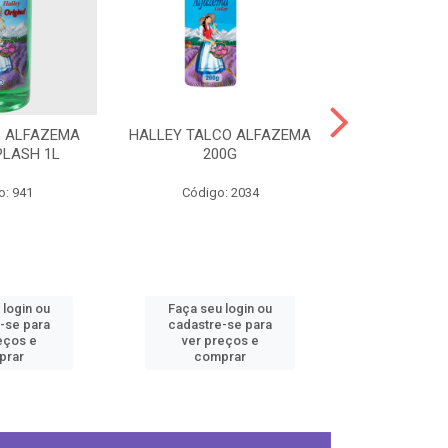
L ALFAZEMA
HALLEY TALCO ALFAZEMA
HALLEY COL
PLASH 1L
200G
ORIGINA
o: 941
Código: 2034
Código
 login ou
Faça seu login ou
Faça seu 
-se para
cadastre-se para
cadastre
eços e
ver preços e
ver pr
prar
comprar
comp