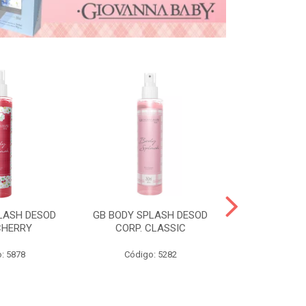
LASH DESOD
GB BODY SPLASH DESOD
GB DESOD A
CHERRY
CORP. CLASSIC
VANI
: 5878
Código: 5282
Código