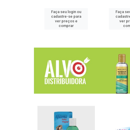
u login ou
Faça seu login ou
Faça seu
e-se para
cadastre-se para
cadastr
reços e
ver preços e
ver p
mprar
comprar
com