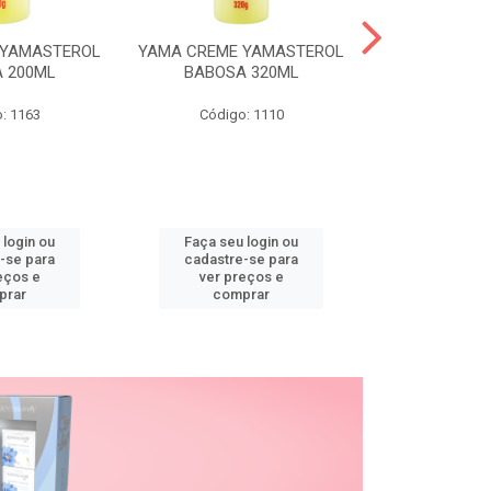
 YAMASTEROL
YAMA CREME YAMASTEROL
YAMA CREME 
 200ML
BABOSA 320ML
BABOSA
: 1163
Código: 1110
Código
 login ou
Faça seu login ou
Faça seu 
-se para
cadastre-se para
cadastre
eços e
ver preços e
ver pr
prar
comprar
comp