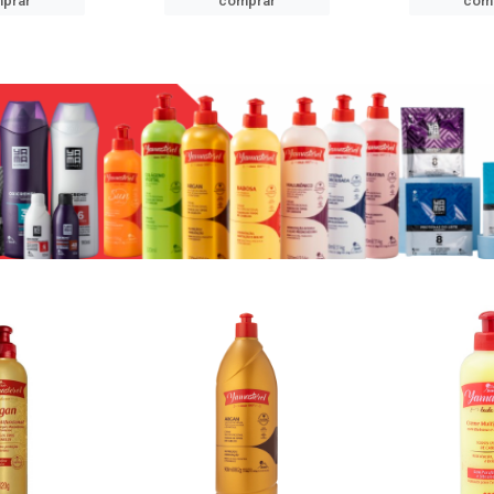
prar
comprar
com