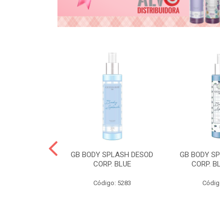
& GABY COND
GB BODY SPLASH DESOD
GB BODY S
CORP. BLUE
CORP. B
o: 5268
Código: 5283
Códig