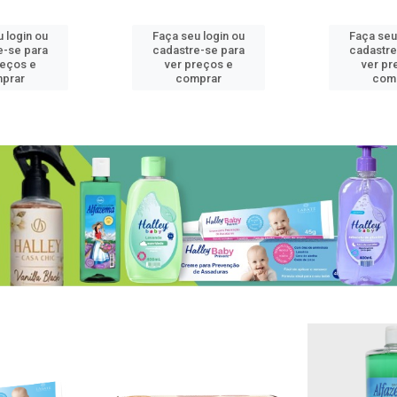
 login ou
Faça seu login ou
Faça seu
e-se para
cadastre-se para
cadastre
reços e
ver preços e
ver pr
prar
comprar
com