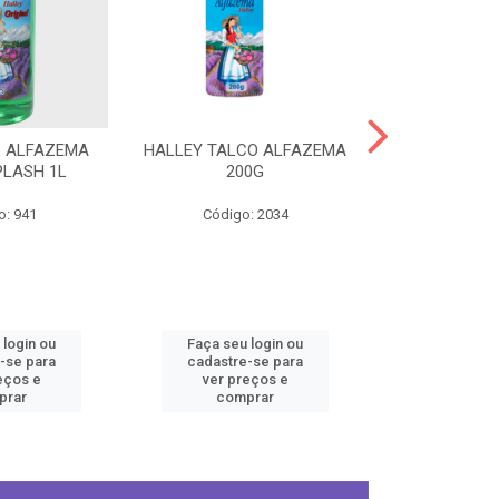
L ALFAZEMA
HALLEY TALCO ALFAZEMA
HALLEY COL
PLASH 1L
200G
ORIGINA
o: 941
Código: 2034
Código
 login ou
Faça seu login ou
Faça seu 
-se para
cadastre-se para
cadastre
eços e
ver preços e
ver pr
prar
comprar
comp