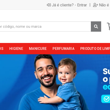
|
Já é cliente? - Entrar
Não é 
OS
HIGIENE
MANICURE
PERFUMARIA
PRODUTO DE LIM