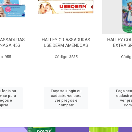
 ASSADURAS
HALLEY CR ASSADURAS
HALLEY CO
SNAGA 45G
USE DERM AMENDOAS
EXTRA S
o: 955
Código: 3835
Códig
 login ou
Faça seu login ou
Faça seu
e-se para
cadastre-se para
cadastre
reços e
ver preços e
ver pr
prar
comprar
com