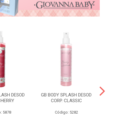
LASH DESOD
GB BODY SPLASH DESOD
GB DESOD A
CHERRY
CORP. CLASSIC
VANI
: 5878
Código: 5282
Código