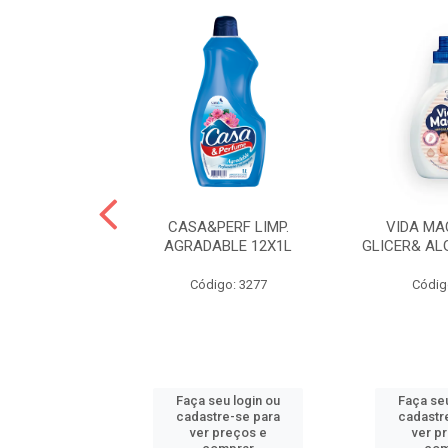
 LAVA ROUPAS
CASA&PERF LIMP.
VIDA MA
EBE LIQ
AGRADABLE 12X1L
GLICER& AL
o: 3606
Código: 3277
Códig
u login ou
Faça seu login ou
Faça seu
e-se para
cadastre-se para
cadastr
reços e
ver preços e
ver p