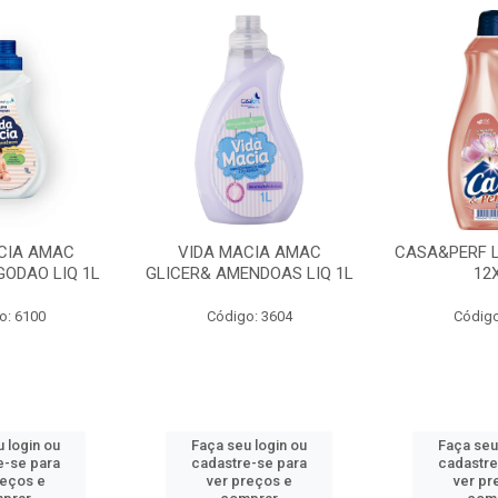
CIA AMAC
VIDA MACIA AMAC
CASA&PERF L
GODAO LIQ 1L
GLICER& AMENDOAS LIQ 1L
12
o: 6100
Código: 3604
Código
 login ou
Faça seu login ou
Faça seu
e-se para
cadastre-se para
cadastre
reços e
ver preços e
ver pr