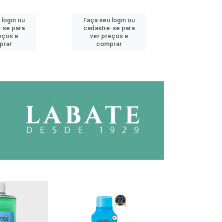
 login ou
Faça seu login ou
Faça seu 
-se para
cadastre-se para
cadastre
eços e
ver preços e
ver pr
prar
comprar
comp