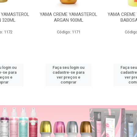
 YAMASTEROL
YAMA CREME YAMASTEROL
YAMA CREME
 320ML
ARGAN 900ML
BABOSA
o: 1172
Código: 1171
Código
 login ou
Faça seu login ou
Faça seu
e-se para
cadastre-se para
cadastre
reços e
ver preços e
ver pr
prar
comprar
com