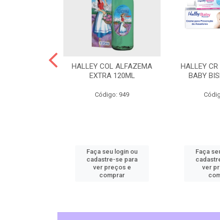
L CHEIRINHO
HALLEY COL ALFAZEMA
HALLEY CR
AVANDITA
EXTRA 120ML
BABY BI
o: 5515
Código: 949
Códig
u login ou
Faça seu login ou
Faça seu
e-se para
cadastre-se para
cadastr
reços e
ver preços e
ver p
mprar
comprar
com