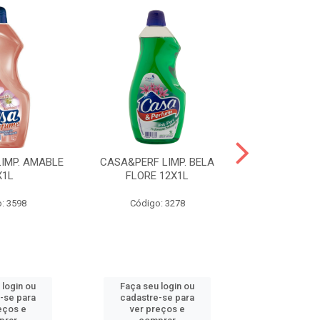
IMP. AMABLE
CASA&PERF LIMP. BELA
CASA&PER
X1L
FLORE 12X1L
INTUZION
: 3598
Código: 3278
Código
 login ou
Faça seu login ou
Faça seu 
-se para
cadastre-se para
cadastre
eços e
ver preços e
ver pr