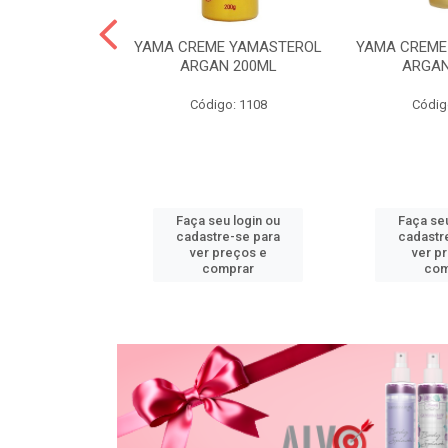
PO DESC
YAMA CREME YAMASTEROL
YAMA CREME
L ACTIVE 20G
ARGAN 200ML
ARGAN
o: 1118
Código: 1108
Códig
u login ou
Faça seu login ou
Faça seu
e-se para
cadastre-se para
cadastr
reços e
ver preços e
ver p
mprar
comprar
com