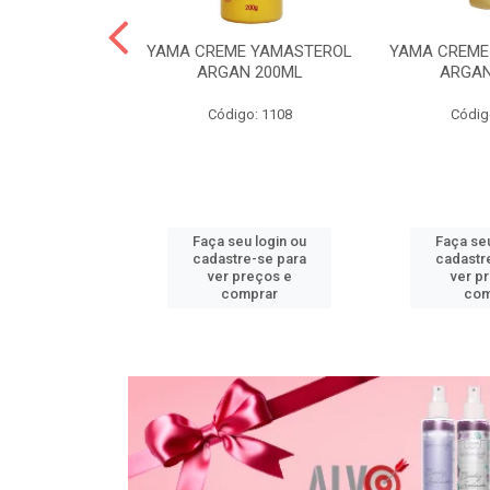
PO DESC
YAMA CREME YAMASTEROL
YAMA CREME
L ACTIVE 20G
ARGAN 200ML
ARGAN
o: 1118
Código: 1108
Códig
u login ou
Faça seu login ou
Faça seu
e-se para
cadastre-se para
cadastr
reços e
ver preços e
ver p
mprar
comprar
com