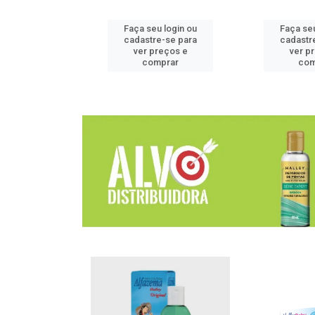
u login ou
Faça seu login ou
Faça seu
e-se para
cadastre-se para
cadastr
reços e
ver preços e
ver p
mprar
comprar
com