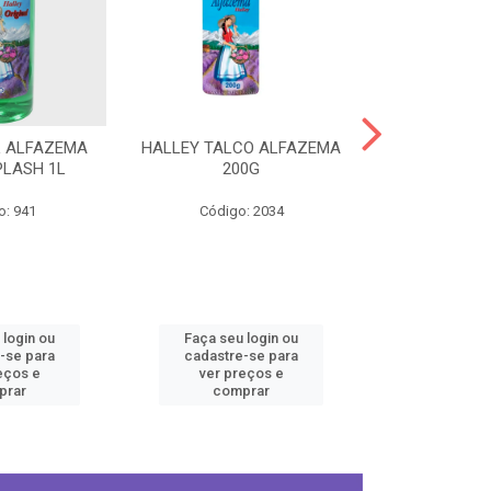
L ALFAZEMA
HALLEY TALCO ALFAZEMA
HALLEY COL
PLASH 1L
200G
ORIGINA
o: 941
Código: 2034
Código
 login ou
Faça seu login ou
Faça seu 
-se para
cadastre-se para
cadastre
eços e
ver preços e
ver pr
prar
comprar
comp