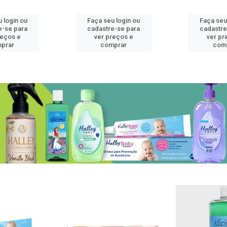
 login ou
Faça seu login ou
Faça seu
e-se para
cadastre-se para
cadastre
reços e
ver preços e
ver pr
prar
comprar
com