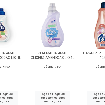
CIA AMAC
VIDA MACIA AMAC
CASA&PERF L
GODAO LIQ 1L
GLICER& AMENDOAS LIQ 1L
12
o: 6100
Código: 3604
Código
 login ou
Faça seu login ou
Faça seu
e-se para
cadastre-se para
cadastre
reços e
ver preços e
ver pr