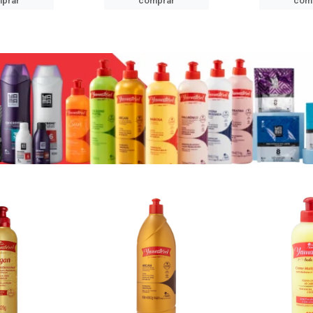
prar
comprar
com