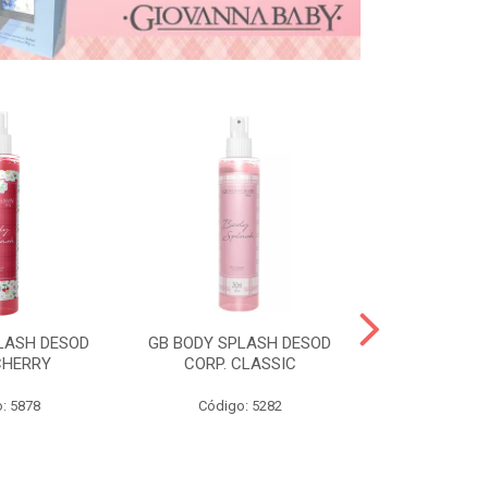
LASH DESOD
GB BODY SPLASH DESOD
GB DESOD A
CHERRY
CORP. CLASSIC
VANI
: 5878
Código: 5282
Código