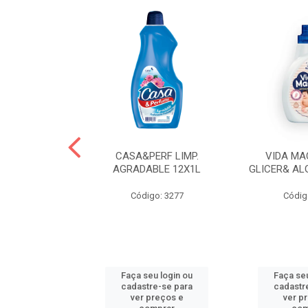
 LAVA ROUPAS
CASA&PERF LIMP.
VIDA MA
EBE LIQ
AGRADABLE 12X1L
GLICER& AL
o: 3606
Código: 3277
Códig
u login ou
Faça seu login ou
Faça seu
e-se para
cadastre-se para
cadastr
reços e
ver preços e
ver p