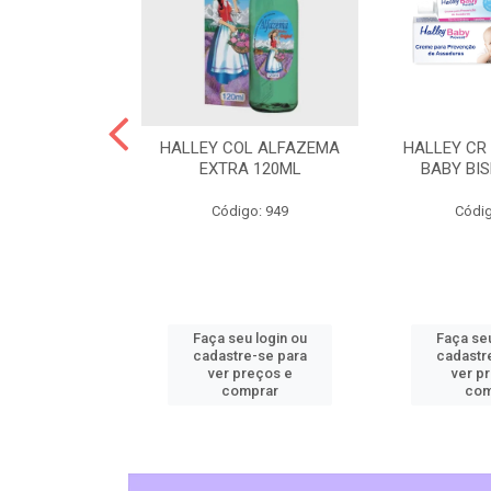
L CHEIRINHO
HALLEY COL ALFAZEMA
HALLEY CR
AVANDITA
EXTRA 120ML
BABY BI
o: 5515
Código: 949
Códig
u login ou
Faça seu login ou
Faça seu
e-se para
cadastre-se para
cadastr
reços e
ver preços e
ver p
mprar
comprar
com