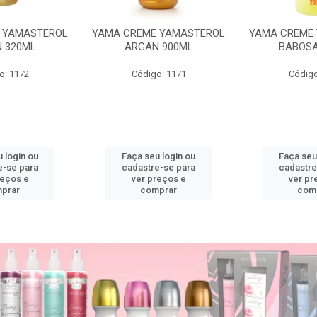
 YAMASTEROL
YAMA CREME YAMASTEROL
YAMA CREME
 320ML
ARGAN 900ML
BABOSA
o: 1172
Código: 1171
Código
 login ou
Faça seu login ou
Faça seu
e-se para
cadastre-se para
cadastre
reços e
ver preços e
ver pr
prar
comprar
com