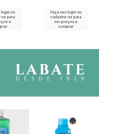
 login ou
Faça seu login ou
Faça seu 
-se para
cadastre-se para
cadastre
eços e
ver preços e
ver pr
prar
comprar
comp