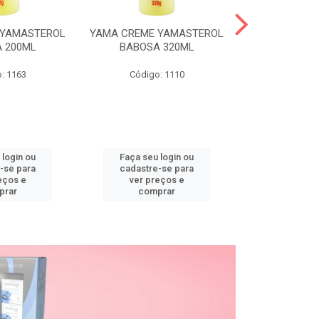
 YAMASTEROL
YAMA CREME YAMASTEROL
YAMA CREME 
 200ML
BABOSA 320ML
BABOSA
: 1163
Código: 1110
Código
 login ou
Faça seu login ou
Faça seu 
-se para
cadastre-se para
cadastre
eços e
ver preços e
ver pr
prar
comprar
comp