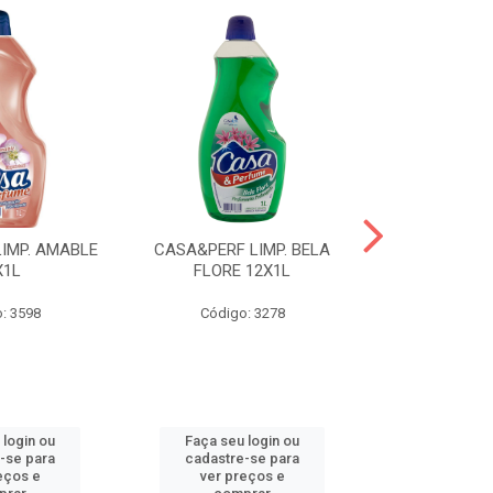
IMP. AMABLE
CASA&PERF LIMP. BELA
CASA&PER
X1L
FLORE 12X1L
INTUZION
: 3598
Código: 3278
Código
 login ou
Faça seu login ou
Faça seu 
-se para
cadastre-se para
cadastre
eços e
ver preços e
ver pr