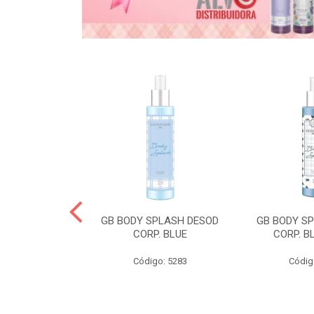
& GABY COND
GB BODY SPLASH DESOD
GB BODY S
CORP. BLUE
CORP. B
o: 5268
Código: 5283
Códig