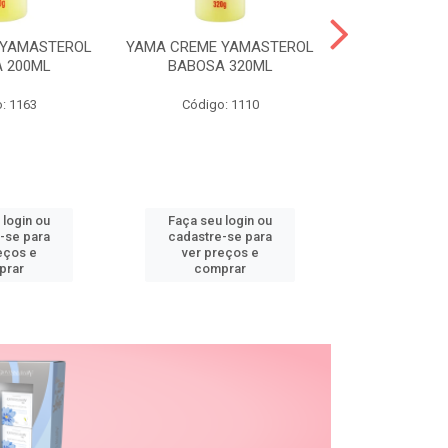
 YAMASTEROL
YAMA CREME YAMASTEROL
YAMA CREME 
 200ML
BABOSA 320ML
BABOSA
: 1163
Código: 1110
Código
 login ou
Faça seu login ou
Faça seu 
-se para
cadastre-se para
cadastre
eços e
ver preços e
ver pr
prar
comprar
comp