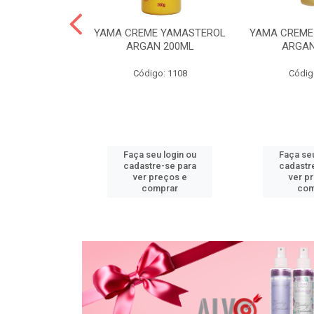
PO DESC
YAMA CREME YAMASTEROL
YAMA CREME
L ACTIVE 20G
ARGAN 200ML
ARGAN
o: 1118
Código: 1108
Códig
u login ou
Faça seu login ou
Faça seu
e-se para
cadastre-se para
cadastr
reços e
ver preços e
ver p
mprar
comprar
com