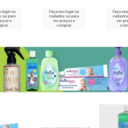
 login ou
Faça seu login ou
Faça seu
e-se para
cadastre-se para
cadastre
reços e
ver preços e
ver pr
prar
comprar
com