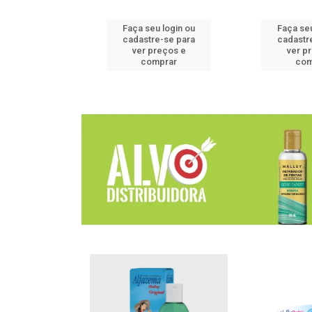
u login ou
Faça seu login ou
Faça seu
e-se para
cadastre-se para
cadastr
reços e
ver preços e
ver p
mprar
comprar
com