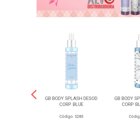
& GABY COND
GB BODY SPLASH DESOD
GB BODY S
CORP. BLUE
CORP. B
o: 5268
Código: 5283
Códig