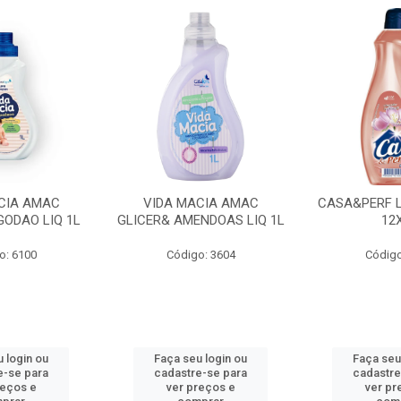
CIA AMAC
VIDA MACIA AMAC
CASA&PERF L
GODAO LIQ 1L
GLICER& AMENDOAS LIQ 1L
12
o: 6100
Código: 3604
Código
 login ou
Faça seu login ou
Faça seu
e-se para
cadastre-se para
cadastre
reços e
ver preços e
ver pr