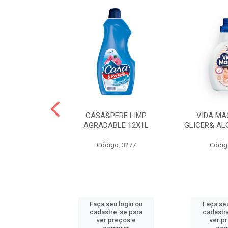
 LAVA ROUPAS
CASA&PERF LIMP.
VIDA MA
EBE LIQ
AGRADABLE 12X1L
GLICER& AL
o: 3606
Código: 3277
Códig
u login ou
Faça seu login ou
Faça seu
e-se para
cadastre-se para
cadastr
reços e
ver preços e
ver p