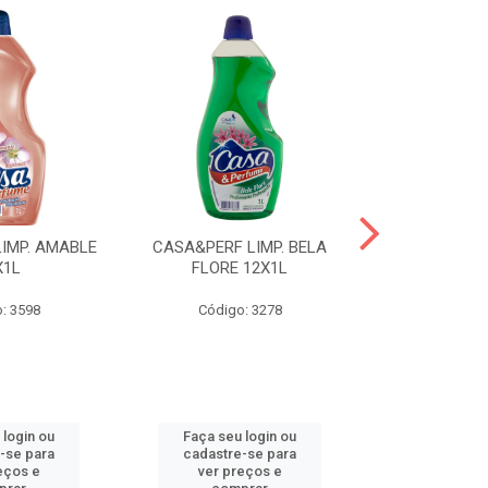
IMP. AMABLE
CASA&PERF LIMP. BELA
CASA&PER
X1L
FLORE 12X1L
INTUZION
: 3598
Código: 3278
Código
 login ou
Faça seu login ou
Faça seu 
-se para
cadastre-se para
cadastre
eços e
ver preços e
ver pr