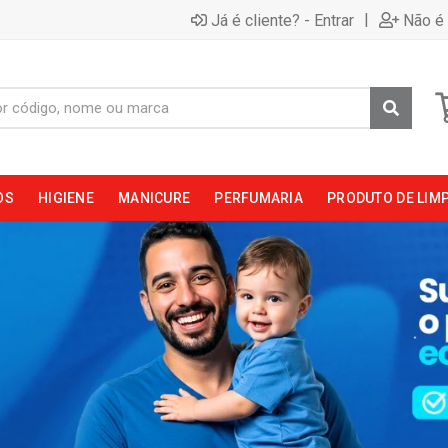
|
Já é cliente? - Entrar
Não é 
OS
HIGIENE
MANICURE
PERFUMARIA
PRODUTO DE LIM