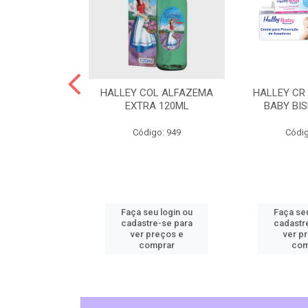
L CHEIRINHO
HALLEY COL ALFAZEMA
HALLEY CR
AVANDITA
EXTRA 120ML
BABY BI
o: 5515
Código: 949
Códig
u login ou
Faça seu login ou
Faça seu
e-se para
cadastre-se para
cadastr
reços e
ver preços e
ver p
mprar
comprar
com