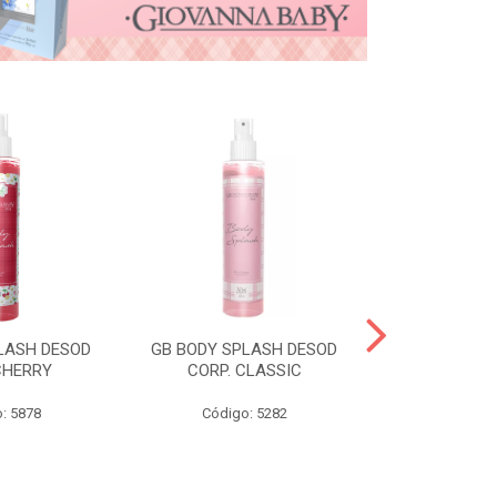
LASH DESOD
GB BODY SPLASH DESOD
GB DESOD A
CHERRY
CORP. CLASSIC
VANI
: 5878
Código: 5282
Código