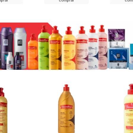
prar
comprar
com