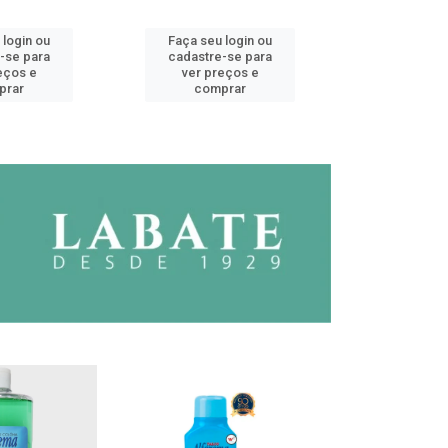
 login ou
Faça seu login ou
Faça seu 
-se para
cadastre-se para
cadastre
eços e
ver preços e
ver pr
prar
comprar
comp