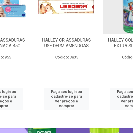
 ASSADURAS
HALLEY CR ASSADURAS
HALLEY CO
SNAGA 45G
USE DERM AMENDOAS
EXTRA S
o: 955
Código: 3835
Códig
 login ou
Faça seu login ou
Faça seu
e-se para
cadastre-se para
cadastre
reços e
ver preços e
ver pr
prar
comprar
com