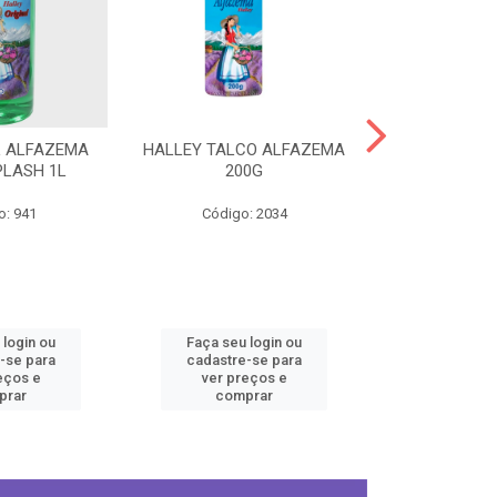
L ALFAZEMA
HALLEY TALCO ALFAZEMA
HALLEY COL
PLASH 1L
200G
ORIGINA
o: 941
Código: 2034
Código
 login ou
Faça seu login ou
Faça seu 
-se para
cadastre-se para
cadastre
eços e
ver preços e
ver pr
prar
comprar
comp