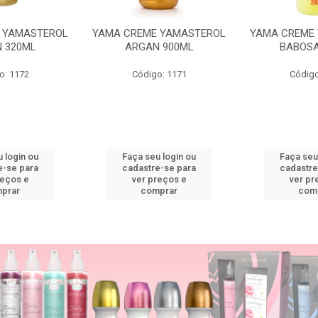
 YAMASTEROL
YAMA CREME YAMASTEROL
YAMA CREME
 320ML
ARGAN 900ML
BABOSA
o: 1172
Código: 1171
Código
 login ou
Faça seu login ou
Faça seu
e-se para
cadastre-se para
cadastre
reços e
ver preços e
ver pr
prar
comprar
com