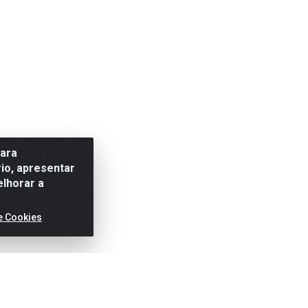
para
io, apresentar
elhorar a
e Cookies