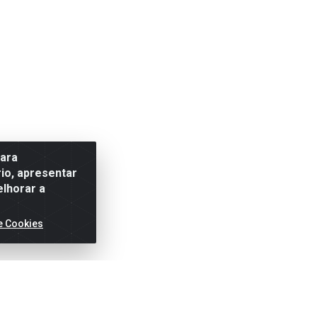
para
io, apresentar
elhorar a
e Cookies