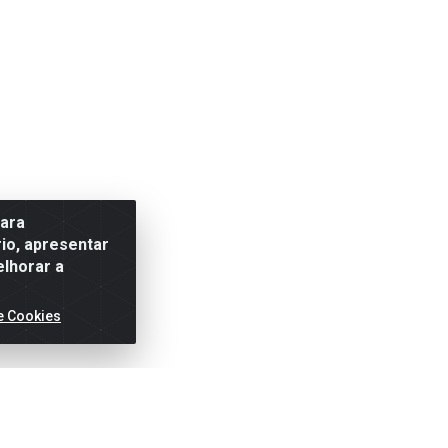
para
io, apresentar
elhorar a
e Cookies