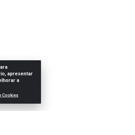
para
io, apresentar
elhorar a
e Cookies