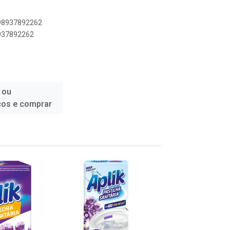
898937892262
8937892262
 ou
ços e comprar