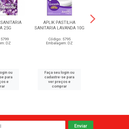
 SANITARIA
APLIK PASTILHA
APLIK PAST
A 25G
SANITARIA LAVANDA 10G
SANITARIA MAR
 5799
Código: 5795
Código: 57
em: DZ
Embalagem: DZ
Embalagem:
login ou
Faça seu login ou
Faça seu log
se para
cadastre-se para
cadastre-se 
ços e
ver preços e
ver preços
rar
comprar
comprar