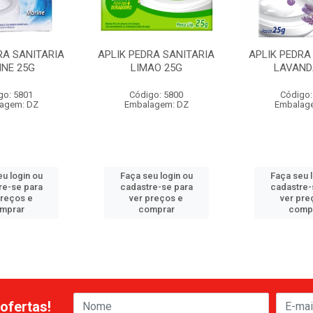
RA SANITARIA
APLIK PEDRA SANITARIA
APLIK PEDRA
INE 25G
LIMAO 25G
LAVAND
go: 5801
Código: 5800
Código:
agem: DZ
Embalagem: DZ
Embalag
u login ou
Faça seu login ou
Faça seu 
re-se para
cadastre-se para
cadastre-
preços e
ver preços e
ver pre
mprar
comprar
comp
ofertas!