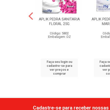
IK PASTILHA
APLIK PEDRA SANITARIA
APLIK PED
RIA MARINE 10G
FLORAL 25G
MAR
ódigo: 5797
Código: 5802
Códi
balagem: DZ
Embalagem: DZ
Embal
 seu login ou
Faça seu login ou
Faça se
astre-se para
cadastre-se para
cadast
er preços e
ver preços e
ver 
comprar
comprar
co
Cadastre-se para receber nossas 