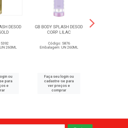
ASH DESOD
GB BODY SPLASH DESOD
GB BODY SPLAS
GOLD
CORP. LILAC
CORP. CHE
 5392
Código: 5876
Código: 58
 UN 260ML
Embalagem: UN 260ML
Embalagem: UN
login ou
Faça seu login ou
Faça seu log
se para
cadastre-se para
cadastre-se 
ços e
ver preços e
ver preços
rar
comprar
comprar