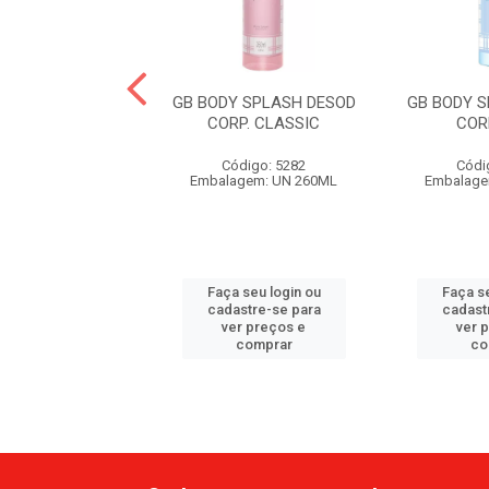
Y SPLASH DESOD
GB BODY SPLASH DESOD
GB BODY 
RP. CHERRY
CORP. CLASSIC
COR
ódigo: 5878
Código: 5282
Códi
agem: UN 260ML
Embalagem: UN 260ML
Embalage
 seu login ou
Faça seu login ou
Faça se
astre-se para
cadastre-se para
cadast
er preços e
ver preços e
ver 
comprar
comprar
co