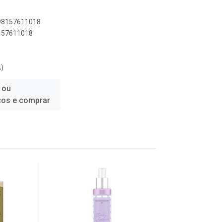
898157611018
8157611018
)
 ou
ços e comprar