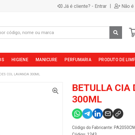
|
Já é cliente? - Entrar
Não é 
OS
HIGIENE
MANICURE
PERFUMARIA
PRODUTO DE LIM
 DES COL LAVANDA 300ML
BETULLA CIA
300ML
Código do Fabricante: PA2050C
Código: 1243