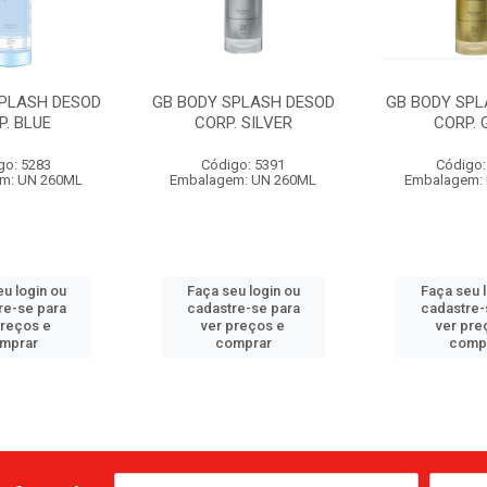
SPLASH DESOD
GB BODY SPLASH DESOD
GB BODY SPL
P. BLUE
CORP. SILVER
CORP. 
go: 5283
Código: 5391
Código:
m: UN 260ML
Embalagem: UN 260ML
Embalagem:
u login ou
Faça seu login ou
Faça seu 
re-se para
cadastre-se para
cadastre-
preços e
ver preços e
ver pre
mprar
comprar
comp