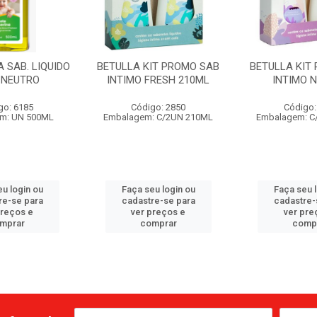
 SAB. LIQUIDO
BETULLA KIT PROMO SAB
BETULLA KIT
. NEUTRO
INTIMO FRESH 210ML
INTIMO 
go: 6185
Código: 2850
Código:
m: UN 500ML
Embalagem: C/2UN 210ML
Embalagem: C
u login ou
Faça seu login ou
Faça seu 
re-se para
cadastre-se para
cadastre-
preços e
ver preços e
ver pre
mprar
comprar
comp