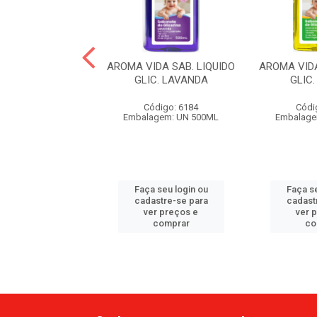
 KIT PROMO SAB
AROMA VIDA SAB. LIQUIDO
AROMA VIDA
IMO MICELAR
GLIC. LAVANDA
GLIC
ódigo: 6136
Código: 6184
Códi
em: C/2UN 210ML
Embalagem: UN 500ML
Embalage
 seu login ou
Faça seu login ou
Faça se
astre-se para
cadastre-se para
cadast
er preços e
ver preços e
ver 
comprar
comprar
co