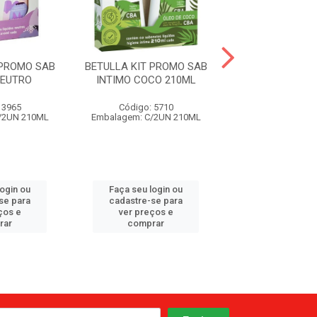
 PROMO SAB
BETULLA KIT PROMO SAB
BETULLA KIT P
NEUTRO
INTIMO COCO 210ML
INTIMO MIC
 3965
Código: 5710
Código: 61
/2UN 210ML
Embalagem: C/2UN 210ML
Embalagem: C/2
login ou
Faça seu login ou
Faça seu log
se para
cadastre-se para
cadastre-se 
ços e
ver preços e
ver preços
rar
comprar
comprar