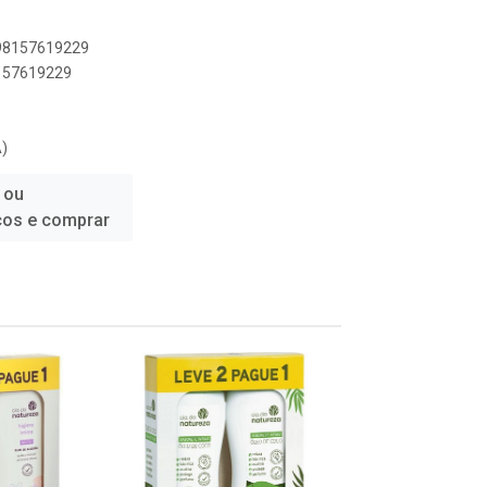
898157619229
8157619229
)
 ou
ços e comprar