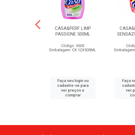
A&PERF LIMP
CASA&PERF LIMP
CASA&
DABLE 500ML
PASSIONE 500ML
SENSAZ
ódigo: 3282
Código: 3603
Códi
em: CX 12X500ML
Embalagem: CX 12X500ML
Embalagem
 seu login ou
Faça seu login ou
Faça se
astre-se para
cadastre-se para
cadast
er preços e
ver preços e
ver 
comprar
comprar
co