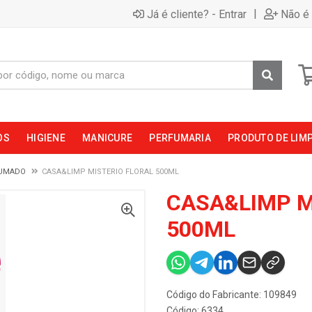
|
Já é cliente? - Entrar
Não é 
OS
HIGIENE
MANICURE
PERFUMARIA
PRODUTO DE LIM
FUMADO
CASA&LIMP MISTERIO FLORAL 500ML
CASA&LIMP M
500ML
Código do Fabricante: 109849
Código: 6334