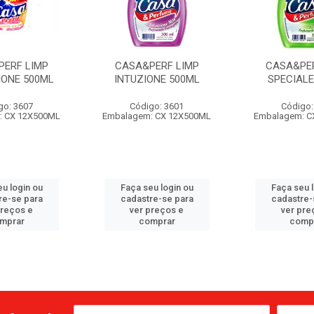
PERF LIMP
CASA&PERF LIMP
CASA&PER
IONE 500ML
INTUZIONE 500ML
SPECIALE
go: 3607
Código: 3601
Código:
: CX 12X500ML
Embalagem: CX 12X500ML
Embalagem: C
u login ou
Faça seu login ou
Faça seu 
re-se para
cadastre-se para
cadastre-
preços e
ver preços e
ver pre
mprar
comprar
comp