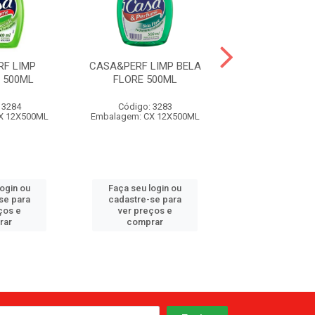
F LIMP
CASA&PERF LIMP BELA
CASA&PERF 
 500ML
FLORE 500ML
AGRADABLE 
 3284
Código: 3283
Código: 32
X 12X500ML
Embalagem: CX 12X500ML
Embalagem: CX 
login ou
Faça seu login ou
Faça seu log
se para
cadastre-se para
cadastre-se 
ços e
ver preços e
ver preços
rar
comprar
comprar