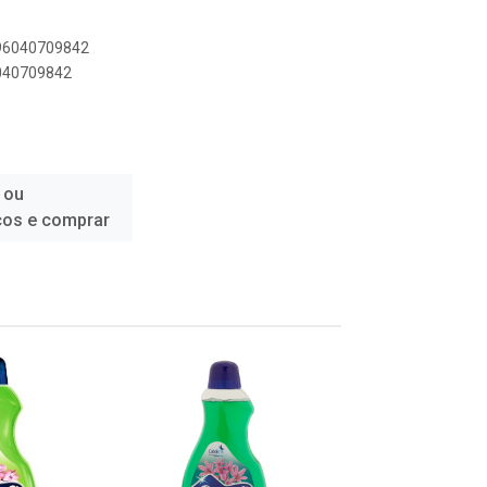
896040709842
6040709842
 ou
ços e comprar