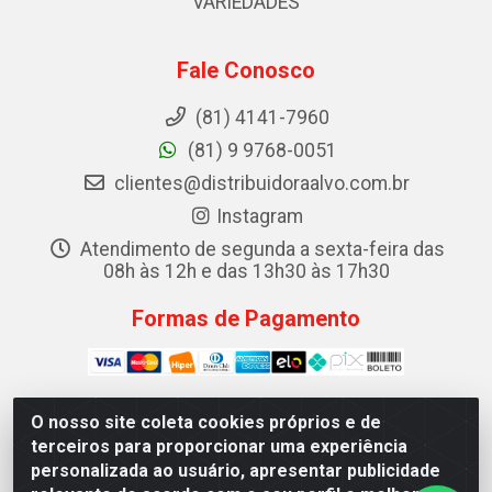
VARIEDADES
Fale Conosco
(81) 4141-7960
(81) 9 9768-0051
clientes@distribuidoraalvo.com.br
Instagram
Atendimento de segunda a sexta-feira das
08h às 12h e das 13h30 às 17h30
Formas de Pagamento
O nosso site coleta cookies próprios e de
terceiros para proporcionar uma experiência
ALVO DISTRIBUIDORA DE COSMÉTICOS LTDA - RUA
personalizada ao usuário, apresentar publicidade
TEREZINA, 19 - IPSEP, RECIFE/PE - CEP 51.350-370 -