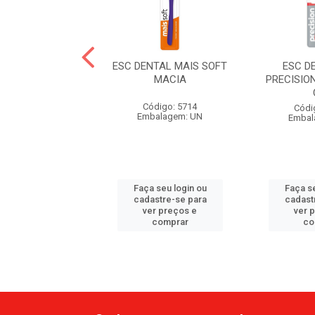
NTAL INF MUNDO
ESC DENTAL MAIS SOFT
ESC D
 C/ PROTETOR
MACIA
PRECISIO
ódigo: 4203
Código: 5714
Códi
balagem: UN
Embalagem: UN
Embal
 seu login ou
Faça seu login ou
Faça se
astre-se para
cadastre-se para
cadast
er preços e
ver preços e
ver 
comprar
comprar
co