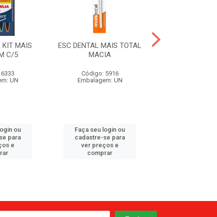
 KIT MAIS
ESC DENTAL MAIS TOTAL
ESC DENTAL IN
M C/5
MACIA
BITA C/ PRO
 6333
Código: 5916
Código: 42
em: UN
Embalagem: UN
Embalagem:
login ou
Faça seu login ou
Faça seu log
se para
cadastre-se para
cadastre-se 
ços e
ver preços e
ver preços
rar
comprar
comprar