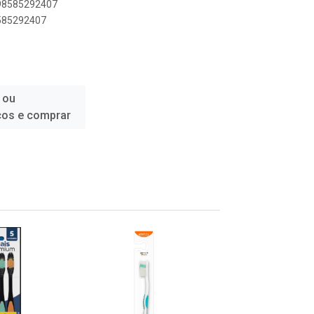
898585292407
8585292407
 ou
ços e comprar