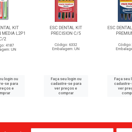
ENTAL KIT
ESC DENTAL KIT
ESC DENTAL
N MEDIA L2P1
PRECISION C/5
PREMIU
C/2
Código: 6332
Código:
go: 4187
Embalagem: UN
Embalag
agem: UN
u login ou
Faça seu login ou
Faça seu 
re-se para
cadastre-se para
cadastre-
preços e
ver preços e
ver pre
mprar
comprar
comp