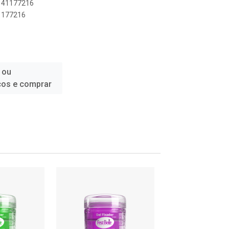
0141177216
41177216
 ou
ços e comprar