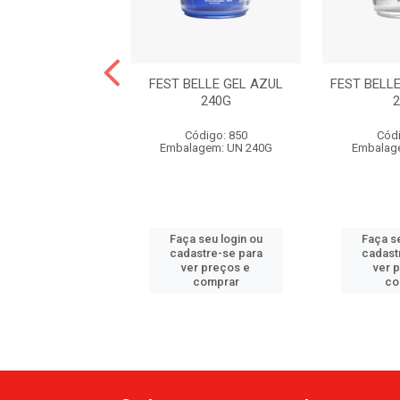
ELLE GEL COLA
FEST BELLE GEL AZUL
FEST BELL
COLOR 240G
240G
ódigo: 6139
Código: 850
Códi
agem: UN 240G
Embalagem: UN 240G
Embalag
 seu login ou
Faça seu login ou
Faça se
astre-se para
cadastre-se para
cadast
er preços e
ver preços e
ver 
comprar
comprar
co