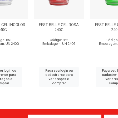
E GEL INCOLOR
FEST BELLE GEL ROSA
FEST BELLE 
240G
240G
240
go: 851
Código: 852
Código
em: UN 240G
Embalagem: UN 240G
Embalagem:
u login ou
Faça seu login ou
Faça seu 
re-se para
cadastre-se para
cadastre-
preços e
ver preços e
ver pre
mprar
comprar
comp