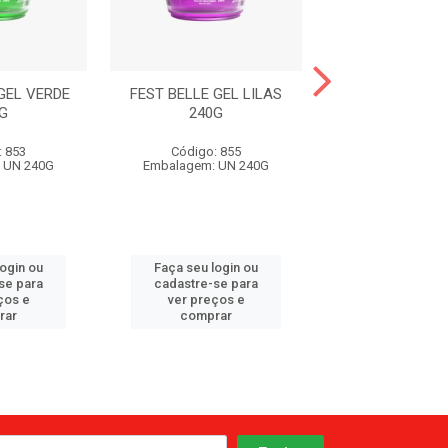
GEL VERDE
FEST BELLE GEL LILAS
FEST BELLE G
G
240G
INCOLOR 2
: 853
Código: 855
Código: 61
 UN 240G
Embalagem: UN 240G
Embalagem: U
login ou
Faça seu login ou
Faça seu log
se para
cadastre-se para
cadastre-se 
ços e
ver preços e
ver preços
rar
comprar
comprar