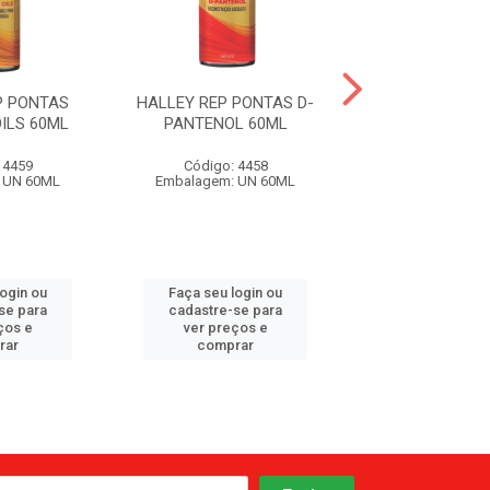
P PONTAS
HALLEY REP PONTAS D-
HALLEY REP 
ILS 60ML
PANTENOL 60ML
ABACATE MAC
60ML
 4459
Código: 4458
Código: 44
 UN 60ML
Embalagem: UN 60ML
Embalagem: U
login ou
Faça seu login ou
Faça seu log
se para
cadastre-se para
cadastre-se 
ços e
ver preços e
ver preços
rar
comprar
comprar