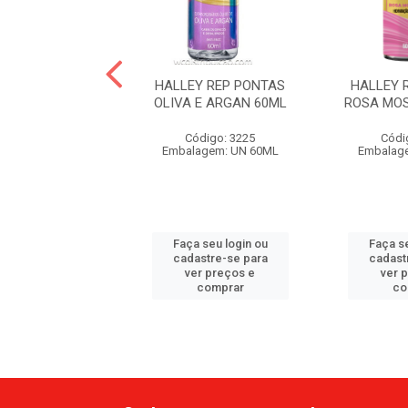
Y REP PONTAS
HALLEY REP PONTAS
HALLEY 
TE MACADAMIA
OLIVA E ARGAN 60ML
ROSA MOS
60ML
Código: 3225
Códi
ódigo: 4457
Embalagem: UN 60ML
Embalag
agem: UN 60ML
 seu login ou
Faça seu login ou
Faça se
astre-se para
cadastre-se para
cadast
er preços e
ver preços e
ver 
comprar
comprar
co