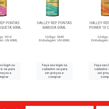
REP PONTAS
HALLEY REP PONTAS
HALLEY RE
QUETA 60ML
BABOSA 60ML
POWER 10 O
go: 5514
Código: 5640
Código:
em: UN 60ML
Embalagem: UN 60ML
Embalagem:
u login ou
Faça seu login ou
Faça seu 
re-se para
cadastre-se para
cadastre-
preços e
ver preços e
ver pre
mprar
comprar
comp