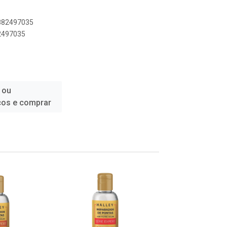
2882497035
82497035
 ou
ços e comprar