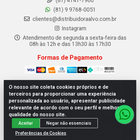
(81) 4141-7960
(81) 9 9768-0051
clientes@distribuidoraalvo.com.br
Instagram
Atendimento de segunda a sexta-feira das
08h às 12h e das 13h30 às 17h30
Formas de Pagamento
O nosso site coleta cookies próprios e de
terceiros para proporcionar uma experiência
ALVO DISTRIBUIDORA DE COSMÉTICOS LTDA - RUA
personalizada ao usuário, apresentar publicidade
TEREZINA, 19 - IPSEP, RECIFE/PE - CEP 51.350-370 -
relevante de acordo com o seu perfil e melhorar a
CNPJ 08.604.786/0001-68
qualidade do nosso site.
Aceitar
Negar não essenciais
Preferências de Cookies