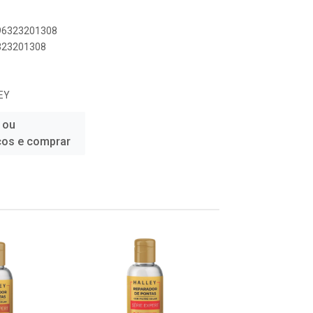
896323201308
6323201308
EY
 ou
ços e comprar