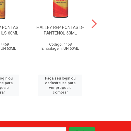
P PONTAS
HALLEY REP PONTAS D-
HALLEY REP 
ILS 60ML
PANTENOL 60ML
OLIVA E ARGA
 4459
Código: 4458
Código: 32
 UN 60ML
Embalagem: UN 60ML
Embalagem: U
login ou
Faça seu login ou
Faça seu log
se para
cadastre-se para
cadastre-se 
ços e
ver preços e
ver preços
rar
comprar
comprar