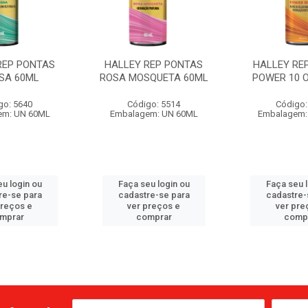
REP PONTAS
HALLEY REP PONTAS
HALLEY RE
SA 60ML
ROSA MOSQUETA 60ML
POWER 10 O
go: 5640
Código: 5514
Código:
em: UN 60ML
Embalagem: UN 60ML
Embalagem:
u login ou
Faça seu login ou
Faça seu 
re-se para
cadastre-se para
cadastre-
preços e
ver preços e
ver pre
mprar
comprar
comp