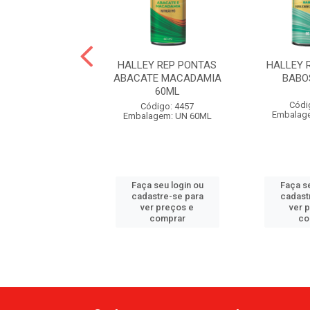
Y REP PONTAS
HALLEY REP PONTAS
HALLEY 
 E ARGAN 60ML
ABACATE MACADAMIA
BABO
60ML
ódigo: 3225
Códi
Código: 4457
agem: UN 60ML
Embalag
Embalagem: UN 60ML
 seu login ou
Faça seu login ou
Faça se
astre-se para
cadastre-se para
cadast
er preços e
ver preços e
ver 
comprar
comprar
co