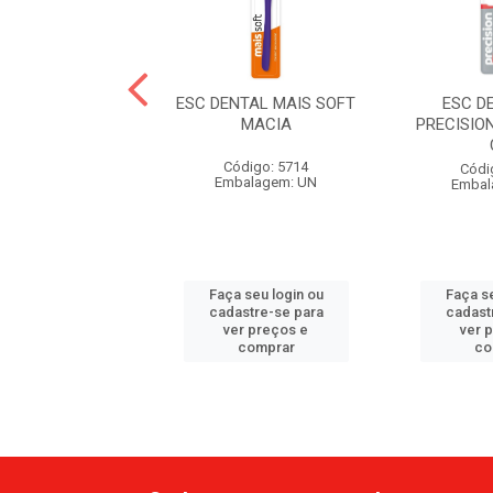
NTAL INF MUNDO
ESC DENTAL MAIS SOFT
ESC D
 C/ PROTETOR
MACIA
PRECISIO
ódigo: 4203
Código: 5714
Códi
balagem: UN
Embalagem: UN
Embal
 seu login ou
Faça seu login ou
Faça se
astre-se para
cadastre-se para
cadast
er preços e
ver preços e
ver 
comprar
comprar
co