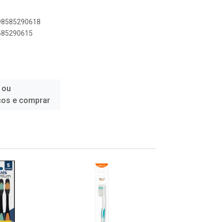
898585290618
8585290615
 ou
ços e comprar