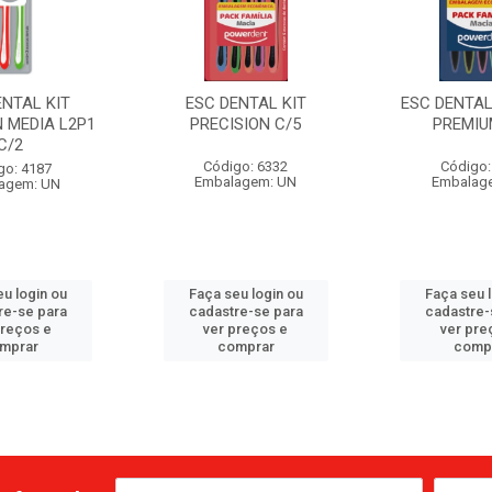
ENTAL KIT
ESC DENTAL KIT
ESC DENTAL
N MEDIA L2P1
PRECISION C/5
PREMIU
C/2
Código: 6332
Código:
go: 4187
Embalagem: UN
Embalag
agem: UN
u login ou
Faça seu login ou
Faça seu 
re-se para
cadastre-se para
cadastre-
preços e
ver preços e
ver pre
mprar
comprar
comp