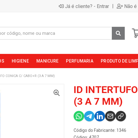
|
Já é cliente? - Entrar
Não é 
OS
HIGIENE
MANICURE
PERFUMARIA
PRODUTO DE LIM
UFO CONICA C/ CABO+R (3 A 7 MM)
ID INTERTUFO
(3 A 7 MM)
Código do Fabricante: 1346
Código: 4707