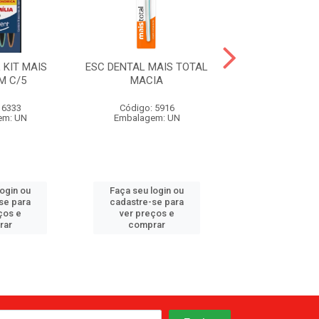
 KIT MAIS
ESC DENTAL MAIS TOTAL
ESC DENTAL IN
M C/5
MACIA
BITA C/ PRO
 6333
Código: 5916
Código: 42
em: UN
Embalagem: UN
Embalagem:
login ou
Faça seu login ou
Faça seu log
se para
cadastre-se para
cadastre-se 
ços e
ver preços e
ver preços
rar
comprar
comprar