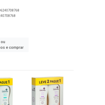
896240708768
6240708768
 ou
ços e comprar