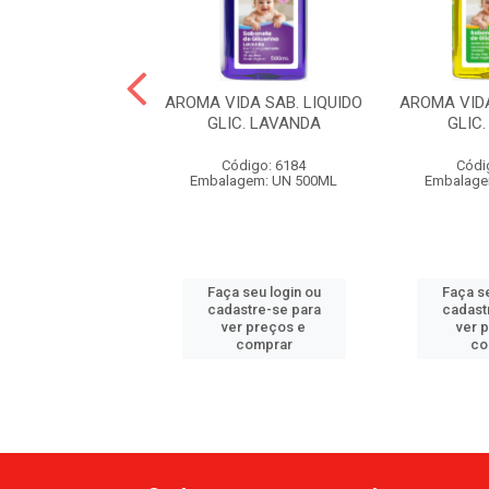
 KIT PROMO SAB
AROMA VIDA SAB. LIQUIDO
AROMA VIDA
O COCO 210ML
GLIC. LAVANDA
GLIC
ódigo: 5710
Código: 6184
Códi
em: C/2UN 210ML
Embalagem: UN 500ML
Embalage
 seu login ou
Faça seu login ou
Faça se
astre-se para
cadastre-se para
cadast
er preços e
ver preços e
ver 
comprar
comprar
co