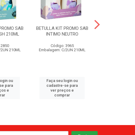
 PROMO SAB
BETULLA KIT PROMO SAB
BETULLA KIT P
SH 210ML
INTIMO NEUTRO
INTIMO COCO
 2850
Código: 3965
Código: 57
/2UN 210ML
Embalagem: C/2UN 210ML
Embalagem: C/2
login ou
Faça seu login ou
Faça seu log
se para
cadastre-se para
cadastre-se 
ços e
ver preços e
ver preços
rar
comprar
comprar