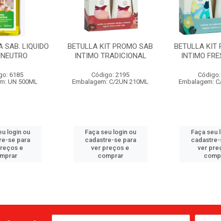
 SAB. LIQUIDO
BETULLA KIT PROMO SAB
BETULLA KIT
. NEUTRO
INTIMO TRADICIONAL
INTIMO FRE
go: 6185
Código: 2195
Código:
m: UN 500ML
Embalagem: C/2UN 210ML
Embalagem: C
u login ou
Faça seu login ou
Faça seu 
re-se para
cadastre-se para
cadastre-
preços e
ver preços e
ver pre
mprar
comprar
comp