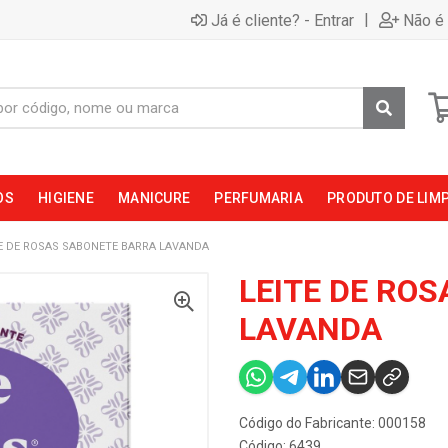
|
Já é cliente? - Entrar
Não é 
OS
HIGIENE
MANICURE
PERFUMARIA
PRODUTO DE LIM
TE DE ROSAS SABONETE BARRA LAVANDA
LEITE DE RO
LAVANDA
Código do Fabricante: 000158
Código: 6439