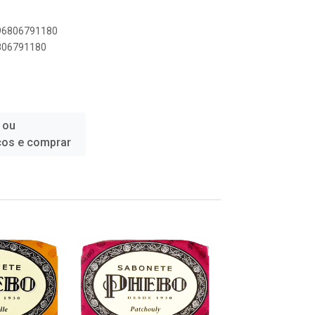
896806791180
6806791180
 ou
ços e comprar