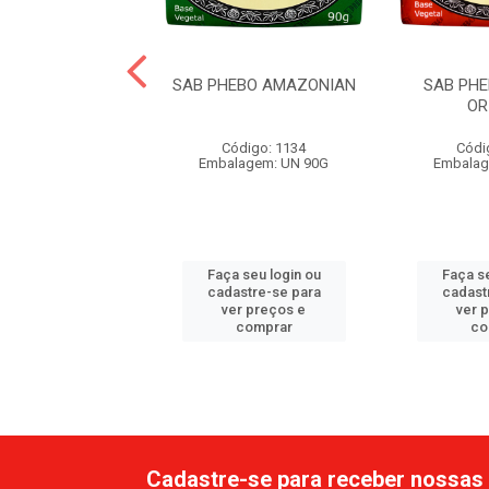
HEBO LIMA DA
SAB PHEBO AMAZONIAN
SAB PHE
PERSIA
OR
ódigo: 2709
Código: 1134
Códi
lagem: UN 90G
Embalagem: UN 90G
Embalag
 seu login ou
Faça seu login ou
Faça se
astre-se para
cadastre-se para
cadast
er preços e
ver preços e
ver 
comprar
comprar
co
Cadastre-se para receber nossas 