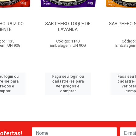
BO RAIZ DO
SAB PHEBO TOQUE DE
SAB PHEBO 
IENTE
LAVANDA
go: 1135
Código: 1140
Código:
em: UN 90G
Embalagem: UN 90G
Embalagem
u login ou
Faça seu login ou
Faça seu 
re-se para
cadastre-se para
cadastre-
preços e
ver preços e
ver pre
mprar
comprar
comp
ofertas!