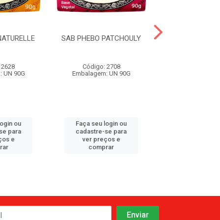
NATURELLE
SAB PHEBO PATCHOULY
SAB PHEBO L
PERSIA
 2628
Código: 2708
Código: 27
: UN 90G
Embalagem: UN 90G
Embalagem: U
login ou
Faça seu login ou
Faça seu log
se para
cadastre-se para
cadastre-se 
ços e
ver preços e
ver preços
rar
comprar
comprar