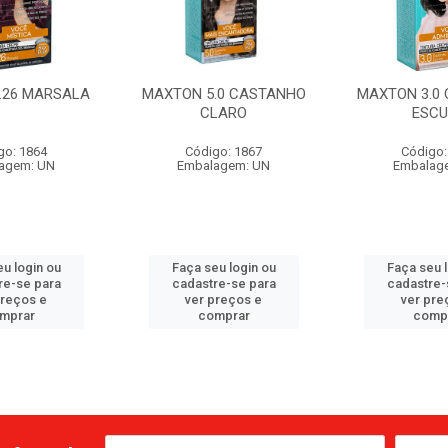
.26 MARSALA
MAXTON 5.0 CASTANHO
MAXTON 3.0
CLARO
ESC
go: 1864
Código: 1867
Código:
agem: UN
Embalagem: UN
Embalag
u login ou
Faça seu login ou
Faça seu 
re-se para
cadastre-se para
cadastre-
preços e
ver preços e
ver pre
mprar
comprar
comp