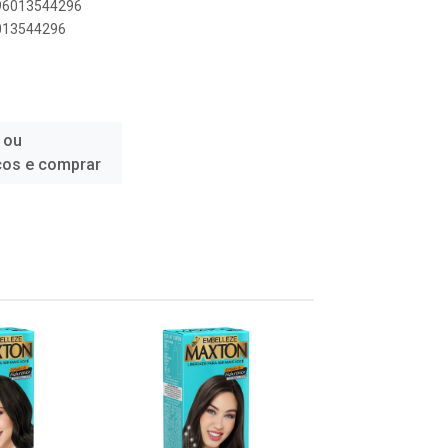
896013544296
6013544296
 ou
ços e comprar