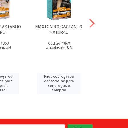
 CASTANHO
MAXTON 4.0 CASTANHO
MAXTON 6.7 CH
URO
NATURAL
 1868
Código: 1869
Código: 18
em: UN
Embalagem: UN
Embalagem:
login ou
Faça seu login ou
Faça seu log
se para
cadastre-se para
cadastre-se 
ços e
ver preços e
ver preços
rar
comprar
comprar