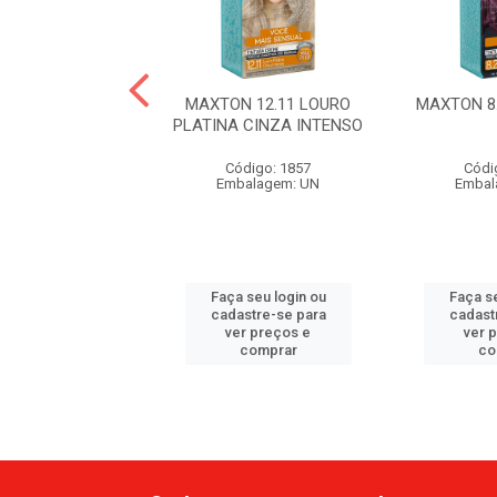
 6.7 CHOCOLATE
MAXTON 12.11 LOURO
MAXTON 8
PLATINA CINZA INTENSO
ódigo: 1871
Código: 1857
Códi
balagem: UN
Embalagem: UN
Embal
 seu login ou
Faça seu login ou
Faça se
astre-se para
cadastre-se para
cadast
er preços e
ver preços e
ver 
comprar
comprar
co