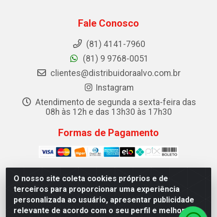
Fale Conosco
(81) 4141-7960
(81) 9 9768-0051
clientes@distribuidoraalvo.com.br
Instagram
Atendimento de segunda a sexta-feira das
08h às 12h e das 13h30 às 17h30
Formas de Pagamento
O nosso site coleta cookies próprios e de
terceiros para proporcionar uma experiência
ALVO DISTRIBUIDORA DE COSMÉTICOS LTDA - RUA
personalizada ao usuário, apresentar publicidade
TEREZINA, 19 - IPSEP, RECIFE/PE - CEP 51.350-370 -
relevante de acordo com o seu perfil e melhorar a
CNPJ 08.604.786/0001-68