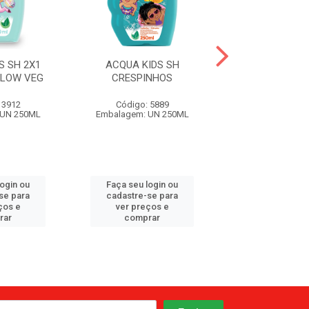
S SH 2X1
ACQUA KIDS SH
ACQUA KIDS SH 
LOW VEG
CRESPINHOS
SHAKE V
 3912
Código: 5889
Código: 6
 UN 250ML
Embalagem: UN 250ML
Embalagem: UN
login ou
Faça seu login ou
Faça seu log
se para
cadastre-se para
cadastre-se 
ços e
ver preços e
ver preços
rar
comprar
comprar