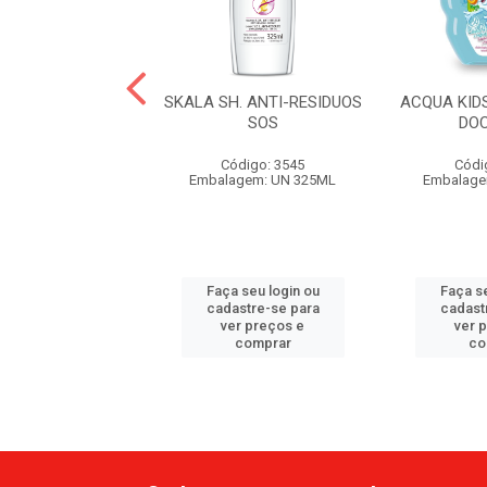
IDS SH 2X1 MILK
SKALA SH. ANTI-RESIDUOS
ACQUA KID
HAKE VEG
SOS
DO
ódigo: 640
Código: 3545
Códi
agem: UN 250ML
Embalagem: UN 325ML
Embalage
 seu login ou
Faça seu login ou
Faça se
astre-se para
cadastre-se para
cadast
er preços e
ver preços e
ver 
comprar
comprar
co