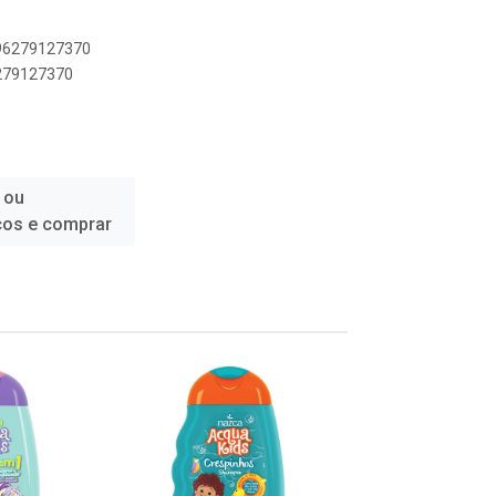
896279127370
6279127370
 ou
ços e comprar