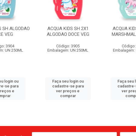
S SH ALGODAO
ACQUA KIDS SH 2X1
ACQUA KID
CE VEG
ALGODAO DOCE VEG
MARSHMAL
go: 3904
Código: 3905
Código:
m: UN 250ML
Embalagem: UN 250ML
Embalagem:
u login ou
Faça seu login ou
Faça seu 
re-se para
cadastre-se para
cadastre-
preços e
ver preços e
ver pre
mprar
comprar
comp