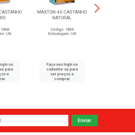
 CASTANHO
MAXTON 4.0 CASTANHO
MAXTON 6.7 CH
URO
NATURAL
 1868
Código: 1869
Código: 18
em: UN
Embalagem: UN
Embalagem:
login ou
Faça seu login ou
Faça seu log
se para
cadastre-se para
cadastre-se 
ços e
ver preços e
ver preços
rar
comprar
comprar