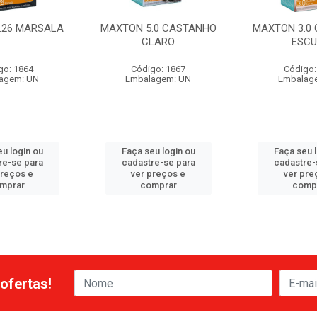
.26 MARSALA
MAXTON 5.0 CASTANHO
MAXTON 3.0
CLARO
ESC
go: 1864
Código: 1867
Código:
agem: UN
Embalagem: UN
Embalag
u login ou
Faça seu login ou
Faça seu 
re-se para
cadastre-se para
cadastre-
preços e
ver preços e
ver pre
mprar
comprar
comp
ofertas!