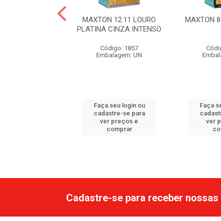
 6.7 CHOCOLATE
MAXTON 12.11 LOURO
MAXTON 8
PLATINA CINZA INTENSO
ódigo: 1871
Código: 1857
Códi
balagem: UN
Embalagem: UN
Embal
 seu login ou
Faça seu login ou
Faça se
astre-se para
cadastre-se para
cadast
er preços e
ver preços e
ver 
comprar
comprar
co
Cadastre-se para receber nossas 