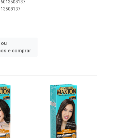
896013508137
6013508137
 ou
ços e comprar