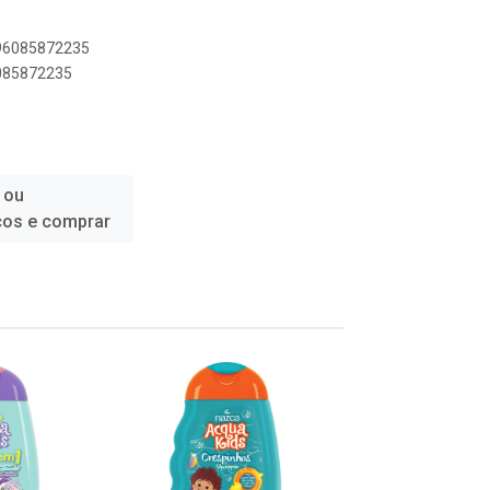
896085872235
6085872235
 ou
ços e comprar