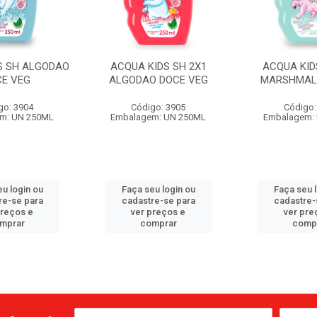
S SH ALGODAO
ACQUA KIDS SH 2X1
ACQUA KID
CE VEG
ALGODAO DOCE VEG
MARSHMAL
go: 3904
Código: 3905
Código:
m: UN 250ML
Embalagem: UN 250ML
Embalagem:
u login ou
Faça seu login ou
Faça seu 
re-se para
cadastre-se para
cadastre-
preços e
ver preços e
ver pre
mprar
comprar
comp