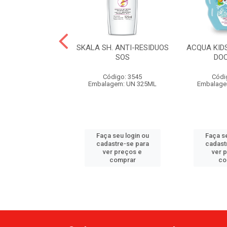
IDS SH 2X1 MILK
SKALA SH. ANTI-RESIDUOS
ACQUA KID
HAKE VEG
SOS
DO
ódigo: 640
Código: 3545
Códi
agem: UN 250ML
Embalagem: UN 325ML
Embalage
 seu login ou
Faça seu login ou
Faça se
astre-se para
cadastre-se para
cadast
er preços e
ver preços e
ver 
comprar
comprar
co