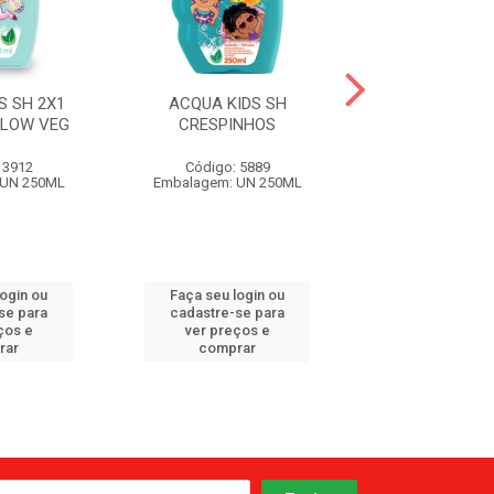
S SH 2X1
ACQUA KIDS SH
ACQUA KIDS SH 
LOW VEG
CRESPINHOS
SHAKE V
 3912
Código: 5889
Código: 6
 UN 250ML
Embalagem: UN 250ML
Embalagem: UN
login ou
Faça seu login ou
Faça seu log
se para
cadastre-se para
cadastre-se 
ços e
ver preços e
ver preços
rar
comprar
comprar