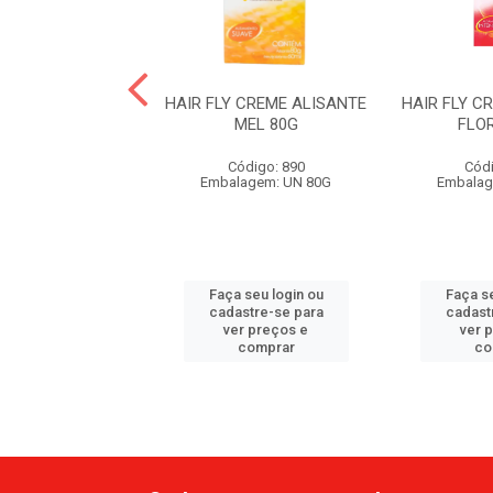
FE CR ALISANTE
HAIR FLY CREME ALISANTE
HAIR FLY C
ER CACHOS
MEL 80G
FLO
ódigo: 5545
Código: 890
Códi
alagem: KIT
Embalagem: UN 80G
Embalag
 seu login ou
Faça seu login ou
Faça se
astre-se para
cadastre-se para
cadast
er preços e
ver preços e
ver 
comprar
comprar
co