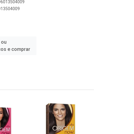
896013504009
6013504009
 ou
ços e comprar