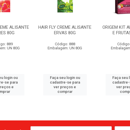
REME ALISANTE
HAIR FLY CREME ALISANTE
ORIGEM KIT A
RES 80G
ERVAS 80G
E FRUTA
go: 889
Código: 888
Código
em: UN 80G
Embalagem: UN 80G
Embalagem
u login ou
Faça seu login ou
Faça seu 
re-se para
cadastre-se para
cadastre-
preços e
ver preços e
ver pre
mprar
comprar
comp