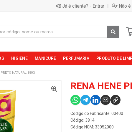
|
Já é cliente? - Entrar
Não é 
OS
HIGIENE
MANICURE
PERFUMARIA
PRODUTO DE LIM
 PRETO NATURAL 180G
RENA HENE P
Código do Fabricante: 00400
Código: 3814
Código NCM: 33052000