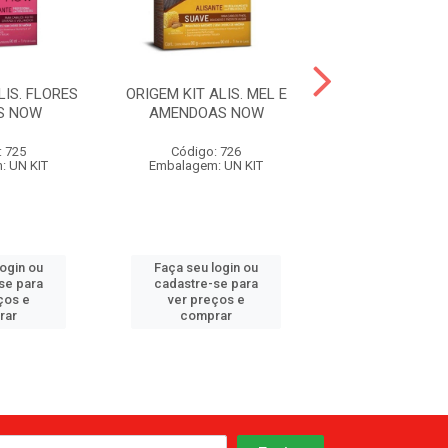
LIS. FLORES
ORIGEM KIT ALIS. MEL E
HAIRLIFE CR A
S NOW
AMENDOAS NOW
SUPER CA
: 725
Código: 726
Código: 55
: UN KIT
Embalagem: UN KIT
Embalagem:
login ou
Faça seu login ou
Faça seu log
se para
cadastre-se para
cadastre-se 
ços e
ver preços e
ver preços
rar
comprar
comprar