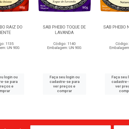
BO RAIZ DO
SAB PHEBO TOQUE DE
SAB PHEBO 
IENTE
LAVANDA
go: 1135
Código: 1140
Código:
em: UN 90G
Embalagem: UN 90G
Embalagem
u login ou
Faça seu login ou
Faça seu 
re-se para
cadastre-se para
cadastre-
preços e
ver preços e
ver pre
mprar
comprar
comp