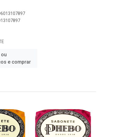
896013107897
6013107897
TE
 ou
ços e comprar