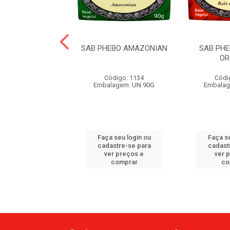
HEBO LIMA DA
SAB PHEBO AMAZONIAN
SAB PHE
PERSIA
OR
ódigo: 2709
Código: 1134
Códi
lagem: UN 90G
Embalagem: UN 90G
Embalag
 seu login ou
Faça seu login ou
Faça se
astre-se para
cadastre-se para
cadast
er preços e
ver preços e
ver 
comprar
comprar
co