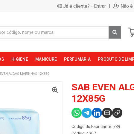
|
Já é cliente? - Entrar
Não é 
OS
HIGIENE
MANICURE
PERFUMARIA
PRODUTO DE LIM
 EVEN ALGAS MARINHAS 12X85G
SAB EVEN AL
12X85G
Código do Fabricante: 789
Código: 4307