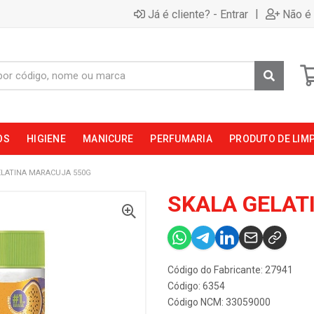
|
Já é cliente? - Entrar
Não é 
OS
HIGIENE
MANICURE
PERFUMARIA
PRODUTO DE LIM
ELATINA MARACUJA 550G
SKALA GELAT
Código do Fabricante: 27941
Código: 6354
Código NCM: 33059000