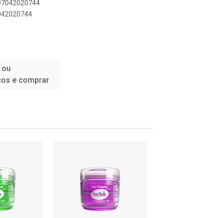
897042020744
7042020744
 ou
ços e comprar