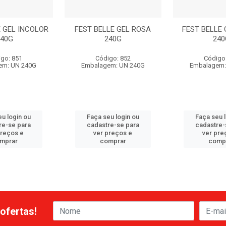
E GEL INCOLOR
FEST BELLE GEL ROSA
FEST BELLE 
240G
240G
240
go: 851
Código: 852
Código
em: UN 240G
Embalagem: UN 240G
Embalagem:
u login ou
Faça seu login ou
Faça seu 
re-se para
cadastre-se para
cadastre-
preços e
ver preços e
ver pre
mprar
comprar
comp
ofertas!