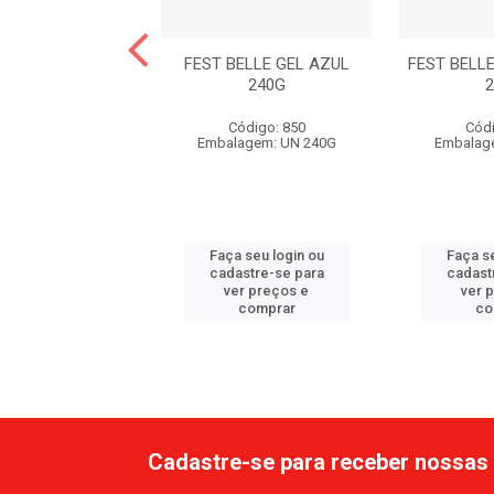
ELLE GEL COLA
FEST BELLE GEL AZUL
FEST BELL
COLOR 240G
240G
ódigo: 6139
Código: 850
Códi
agem: UN 240G
Embalagem: UN 240G
Embalag
 seu login ou
Faça seu login ou
Faça se
astre-se para
cadastre-se para
cadast
er preços e
ver preços e
ver 
comprar
comprar
co
Cadastre-se para receber nossas 