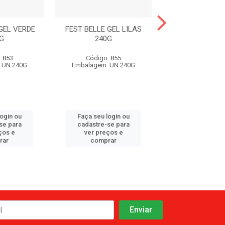
GEL VERDE
FEST BELLE GEL LILAS
FEST BELLE G
G
240G
INCOLOR 2
: 853
Código: 855
Código: 61
 UN 240G
Embalagem: UN 240G
Embalagem: U
login ou
Faça seu login ou
Faça seu log
se para
cadastre-se para
cadastre-se 
ços e
ver preços e
ver preços
rar
comprar
comprar