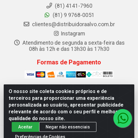
(81) 4141-7960
(81) 9 9768-0051
clientes@distribuidoraalvo.com.br
Instagram
Atendimento de segunda a sexta-feira das
08h às 12h e das 13h30 às 17h30
Formas de Pagamento
O nosso site coleta cookies próprios e de
terceiros para proporcionar uma experiência
ALVO DISTRIBUIDORA DE COSMÉTICOS LTDA - RUA
personalizada ao usuário, apresentar publicidade
TEREZINA, 19 - IPSEP, RECIFE/PE - CEP 51.350-370 -
relevante de acordo com o seu perfil e melhorar a
CNPJ 08.604.786/0001-68
qualidade do nosso site.
Aceitar
Negar não essenciais
Preferências de Cookies