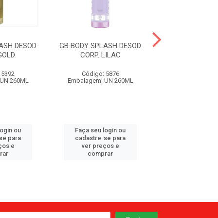
ASH DESOD
GB BODY SPLASH DESOD
GB BODY SPLAS
GOLD
CORP. LILAC
CORP. CHE
 5392
Código: 5876
Código: 58
 UN 260ML
Embalagem: UN 260ML
Embalagem: UN
login ou
Faça seu login ou
Faça seu log
se para
cadastre-se para
cadastre-se 
ços e
ver preços e
ver preços
rar
comprar
comprar