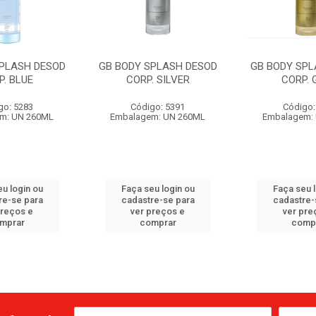
SPLASH DESOD
GB BODY SPLASH DESOD
GB BODY SPL
P. BLUE
CORP. SILVER
CORP. 
go: 5283
Código: 5391
Código:
m: UN 260ML
Embalagem: UN 260ML
Embalagem:
u login ou
Faça seu login ou
Faça seu 
re-se para
cadastre-se para
cadastre-
preços e
ver preços e
ver pre
mprar
comprar
comp