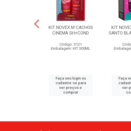
VEX OLEO ARGAN
KIT NOVEX M CACHOS
KIT NOV
SH+COND
CINEMA SH+COND
SANTO BL
ódigo: 4288
Código: 3121
Códi
gem: KIT 300ML
Embalagem: KIT 300ML
Embalage
 seu login ou
Faça seu login ou
Faça se
astre-se para
cadastre-se para
cadast
er preços e
ver preços e
ver 
comprar
comprar
co