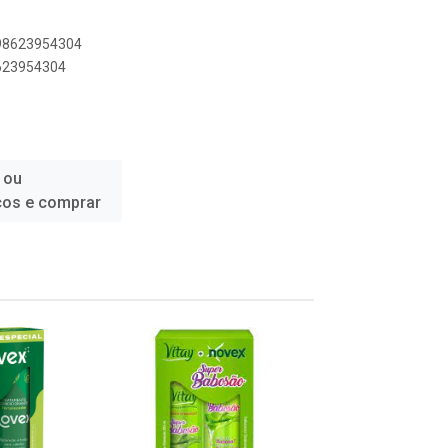
898623954304
8623954304
 ou
ços e comprar