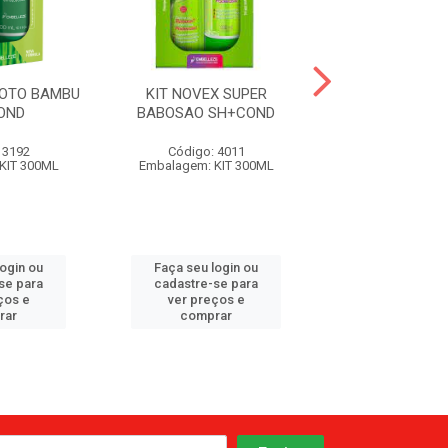
ROTO BAMBU
KIT NOVEX SUPER
KIT NOVEX OLE
OND
BABOSAO SH+COND
SH+CON
 3192
Código: 4011
Código: 42
KIT 300ML
Embalagem: KIT 300ML
Embalagem: KI
login ou
Faça seu login ou
Faça seu log
se para
cadastre-se para
cadastre-se 
ços e
ver preços e
ver preços
rar
comprar
comprar