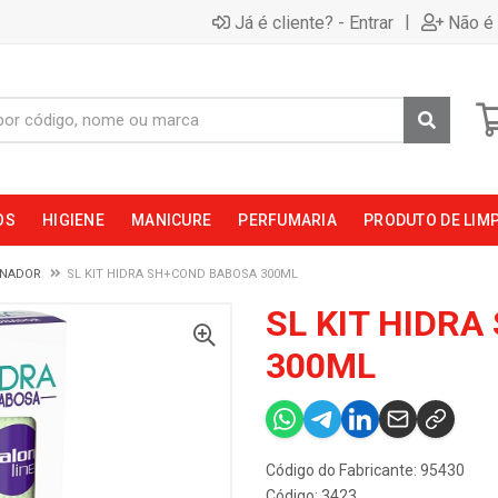
|
Já é cliente? - Entrar
Não é 
OS
HIGIENE
MANICURE
PERFUMARIA
PRODUTO DE LIM
ONADOR
SL KIT HIDRA SH+COND BABOSA 300ML
SL KIT HIDR
300ML
Código do Fabricante: 95430
Código: 3423