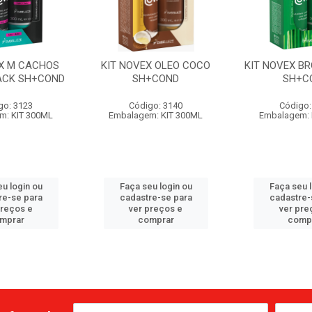
EX M CACHOS
KIT NOVEX OLEO COCO
KIT NOVEX B
ACK SH+COND
SH+COND
SH+C
go: 3123
Código: 3140
Código:
m: KIT 300ML
Embalagem: KIT 300ML
Embalagem: 
u login ou
Faça seu login ou
Faça seu 
re-se para
cadastre-se para
cadastre-
preços e
ver preços e
ver pre
mprar
comprar
comp