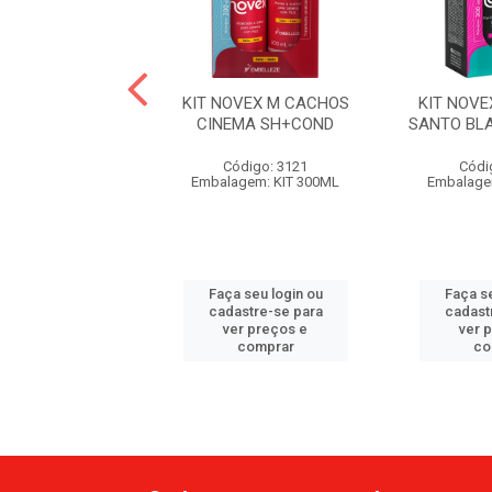
VEX OLEO ARGAN
KIT NOVEX M CACHOS
KIT NOV
SH+COND
CINEMA SH+COND
SANTO BL
ódigo: 4288
Código: 3121
Códi
gem: KIT 300ML
Embalagem: KIT 300ML
Embalage
 seu login ou
Faça seu login ou
Faça se
astre-se para
cadastre-se para
cadast
er preços e
ver preços e
ver 
comprar
comprar
co