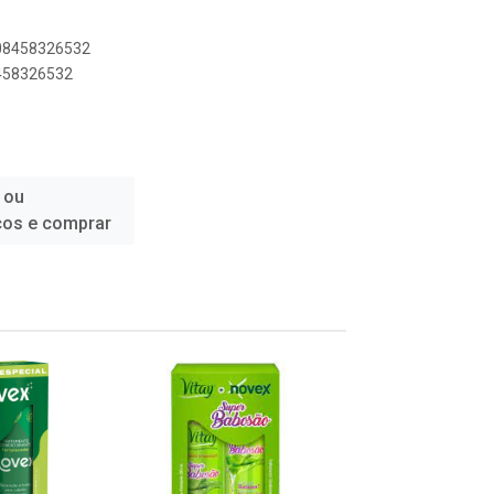
908458326532
8458326532
 ou
ços e comprar