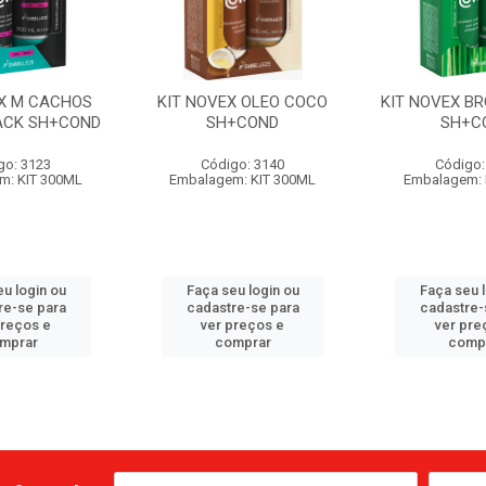
EX M CACHOS
KIT NOVEX OLEO COCO
KIT NOVEX B
ACK SH+COND
SH+COND
SH+C
go: 3123
Código: 3140
Código:
m: KIT 300ML
Embalagem: KIT 300ML
Embalagem: 
u login ou
Faça seu login ou
Faça seu 
re-se para
cadastre-se para
cadastre-
preços e
ver preços e
ver pre
mprar
comprar
comp