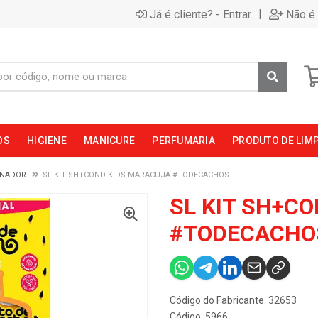
|
Já é cliente? - Entrar
Não é 
OS
HIGIENE
MANICURE
PERFUMARIA
PRODUTO DE LIM
ONADOR
SL KIT SH+COND KIDS MARACUJA #TODECACHOS
SL KIT SH+C
#TODECACHO
Código do Fabricante: 32653
Código: 5966