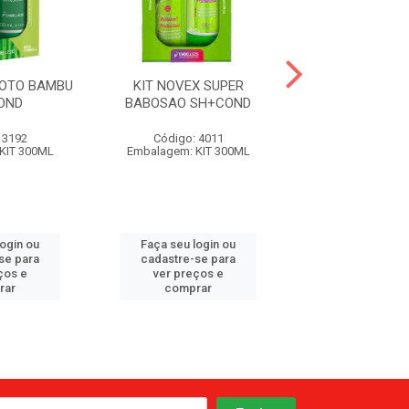
ROTO BAMBU
KIT NOVEX SUPER
KIT NOVEX OLE
OND
BABOSAO SH+COND
SH+CON
 3192
Código: 4011
Código: 42
KIT 300ML
Embalagem: KIT 300ML
Embalagem: KI
login ou
Faça seu login ou
Faça seu log
se para
cadastre-se para
cadastre-se 
ços e
ver preços e
ver preços
rar
comprar
comprar