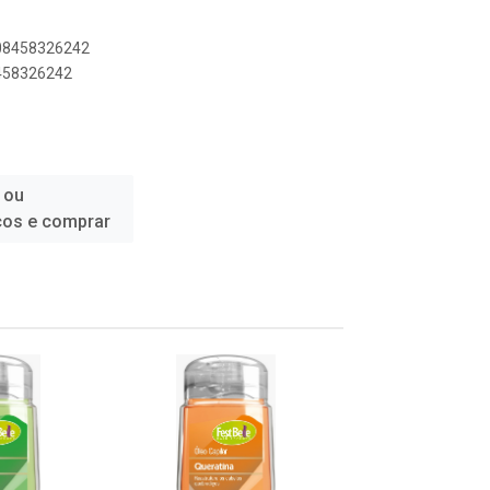
908458326242
8458326242
 ou
ços e comprar