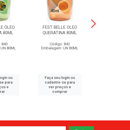
LE OLEO
FEST BELLE OLEO
FEST BELLE
A 80ML
QUERATINA 80ML
SILICONE 
: 840
Código: 842
Código: 8
 UN 80ML
Embalagem: UN 80ML
Embalagem: U
login ou
Faça seu login ou
Faça seu log
se para
cadastre-se para
cadastre-se 
ços e
ver preços e
ver preços
rar
comprar
comprar