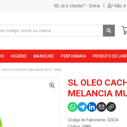
|
Já é cliente? - Entrar
Não é 
OS
HIGIENE
MANICURE
PERFUMARIA
PRODUTO DE LIM
O CACHOS SONHOS MELANCIA MULT 50ML
SL OLEO CAC
MELANCIA MU
Código do Fabricante: 32624
Código: 5980