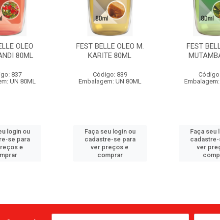
ELLE OLEO
FEST BELLE OLEO M.
FEST BEL
ANDI 80ML
KARITE 80ML
MUTAMB
go: 837
Código: 839
Código
em: UN 80ML
Embalagem: UN 80ML
Embalagem:
u login ou
Faça seu login ou
Faça seu 
re-se para
cadastre-se para
cadastre-
preços e
ver preços e
ver pre
mprar
comprar
comp