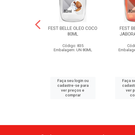
 BELLE OLEO
FEST BELLE OLEO COCO
FEST B
ICONE 80ML
80ML
JABOR
ódigo: 845
Código: 835
Códi
agem: UN 80ML
Embalagem: UN 80ML
Embalag
 seu login ou
Faça seu login ou
Faça se
astre-se para
cadastre-se para
cadast
er preços e
ver preços e
ver 
comprar
comprar
co