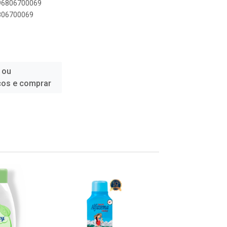
896806700069
6806700069
 ou
ços e comprar