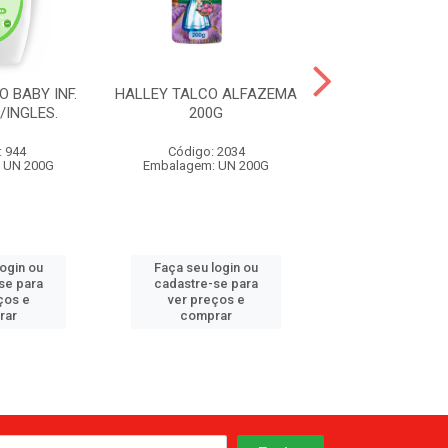
 BABY INF.
HALLEY TALCO ALFAZEMA
HALLEY TALCO B
INGLES.
200G
HORA SONI
: 944
Código: 2034
Código: 9
 UN 200G
Embalagem: UN 200G
Embalagem: U
login ou
Faça seu login ou
Faça seu log
se para
cadastre-se para
cadastre-se 
ços e
ver preços e
ver preços
rar
comprar
comprar