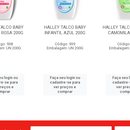
TALCO BABY
HALLEY TALCO BABY
HALLEY TALCO
L ROSA 200G
INFANTIL AZUL 200G
CAMOMILA/
go: 938
Código: 939
Código
em: UN 200G
Embalagem: UN 200G
Embalagem:
u login ou
Faça seu login ou
Faça seu 
re-se para
cadastre-se para
cadastre-
preços e
ver preços e
ver pre
mprar
comprar
comp