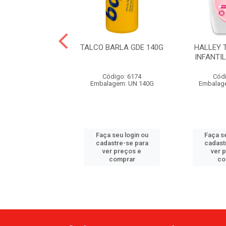
TALCO BABY INF.
TALCO BARLA GDE 140G
HALLEY 
A SONINHO
INFANTI
ódigo: 940
Código: 6174
Códi
agem: UN 200G
Embalagem: UN 140G
Embalag
 seu login ou
Faça seu login ou
Faça se
astre-se para
cadastre-se para
cadast
er preços e
ver preços e
ver 
comprar
comprar
co