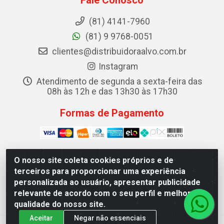
(81) 4141-7960
(81) 9 9768-0051
clientes@distribuidoraalvo.com.br
Instagram
Atendimento de segunda a sexta-feira das
08h às 12h e das 13h30 às 17h30
Formas de Pagamento
O nosso site coleta cookies próprios e de
terceiros para proporcionar uma experiência
ALVO DISTRIBUIDORA DE COSMÉTICOS LTDA - RUA
personalizada ao usuário, apresentar publicidade
TEREZINA, 19 - IPSEP, RECIFE/PE - CEP 51.350-370 -
relevante de acordo com o seu perfil e melhorar a
CNPJ 08.604.786/0001-68
qualidade do nosso site.
Aceitar
Negar não essenciais