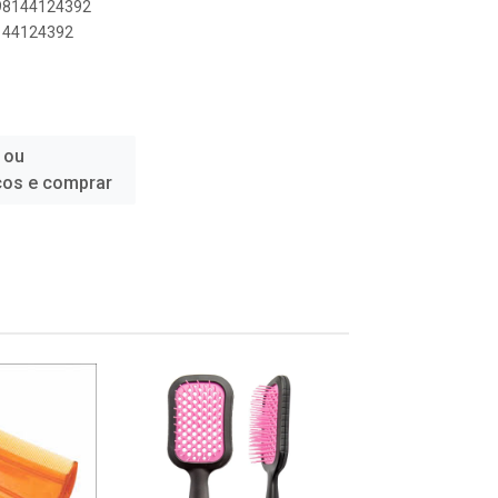
898144124392
8144124392
 ou
ços e comprar