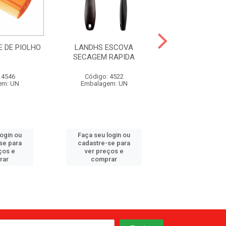
 DE PIOLHO
LANDHS ESCOVA
LANDHS ES
SECAGEM RAPIDA
VENTILA
 4546
Código: 4522
Código: 45
em: UN
Embalagem: UN
Embalagem:
login ou
Faça seu login ou
Faça seu log
se para
cadastre-se para
cadastre-se 
ços e
ver preços e
ver preços
rar
comprar
comprar