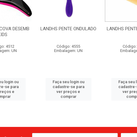
COVA DESEMB
LANDHS PENTE ONDULADO
LANDHS PENTE
KIDS
go: 4512
Código: 4555
Código:
agem: UN
Embalagem: UN
Embalag
u login ou
Faça seu login ou
Faça seu 
re-se para
cadastre-se para
cadastre-
preços e
ver preços e
ver pre
mprar
comprar
comp