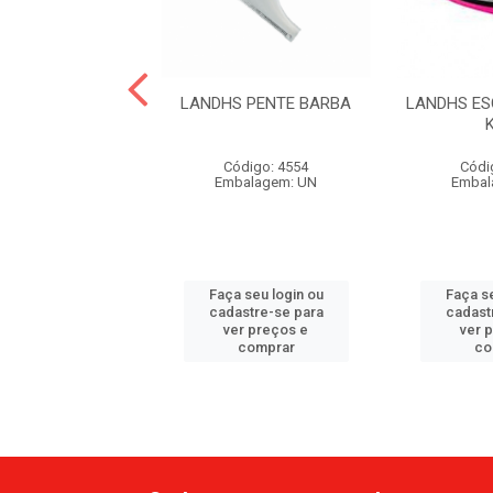
DHS ESCOVA
LANDHS PENTE BARBA
LANDHS ES
ENTILADA
ódigo: 4520
Código: 4554
Códi
balagem: UN
Embalagem: UN
Embal
 seu login ou
Faça seu login ou
Faça se
astre-se para
cadastre-se para
cadast
er preços e
ver preços e
ver 
comprar
comprar
co